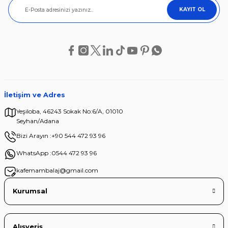
KAYIT OL
İletişim ve Adres
Yeşiloba, 46243 Sokak No:6/A, 01010
Seyhan/Adana
Bizi Arayın :
+90 544 472 93 96
WhatsApp :
0544 472 93 96
kafemambalaj@gmail.com
Kurumsal
Alışveriş