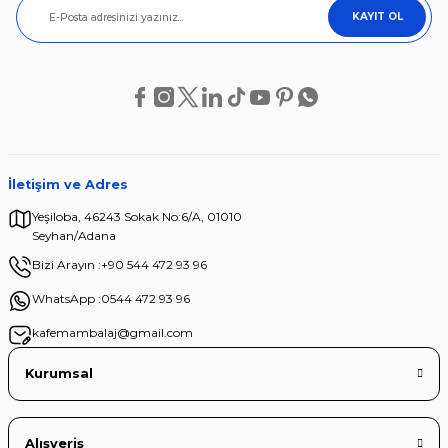
KAYIT OL
İletişim ve Adres
Yeşiloba, 46243 Sokak No:6/A, 01010
Seyhan/Adana
Bizi Arayın :
+90 544 472 93 96
WhatsApp :
0544 472 93 96
kafemambalaj@gmail.com
Kurumsal
Alışveriş