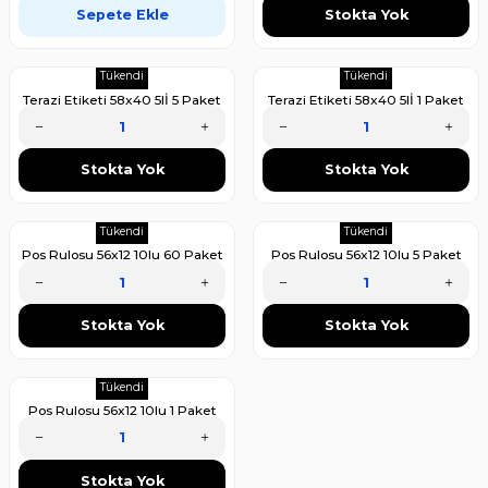
338,00 TL
6.171,00 TL
Sepete Ekle
Stokta Yok
209,56 TL
5.307,06 TL
Tükendi
Tükendi
Terazi Etiketi 58x40 5lİ 5 Paket
Terazi Etiketi 58x40 5lİ 1 Paket
1.283,50 TL
287,30 TL
Stokta Yok
Stokta Yok
885,62 TL
178,13 TL
Tükendi
Tükendi
Pos Rulosu 56x12 10lu 60 Paket
Pos Rulosu 56x12 10lu 5 Paket
(Koli)
4.174,50 TL
434,13 TL
Stokta Yok
Stokta Yok
3.590,07 TL
299,55 TL
Tükendi
Pos Rulosu 56x12 10lu 1 Paket
97,18 TL
Stokta Yok