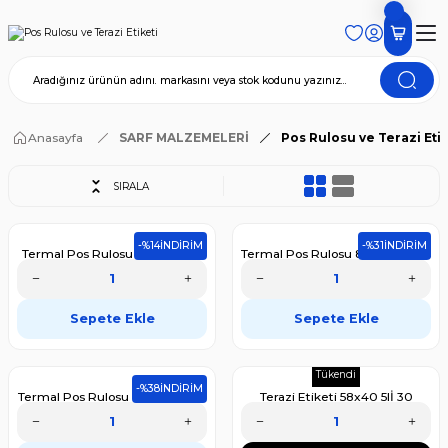
Anasayfa
SARF MALZEMELERİ
Pos Rulosu ve Terazi Etik
SIRALA
-%14
İNDİRİM
-%31
İNDİRİM
Termal Pos Rulosu 80x30 10lu
Termal Pos Rulosu 80x30 10lu 5
20 Paket (Koli)
Paket
4.840,00 TL
1.510,00 TL
Sepete Ekle
Sepete Ekle
4.162,40 TL
1.041,90 TL
Tükendi
-%38
İNDİRİM
Termal Pos Rulosu 80x30 10lu 1
Terazi Etiketi 58x40 5lİ 30
Paket
PAKET (Koli)