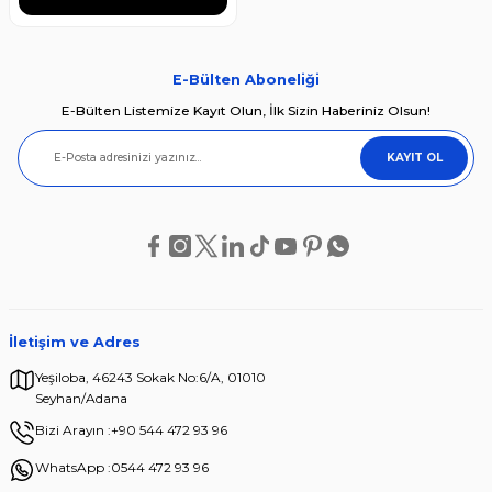
60,25 TL
E-Bülten Aboneliği
E-Bülten Listemize Kayıt Olun, İlk Sizin Haberiniz Olsun!
KAYIT OL
İletişim ve Adres
Yeşiloba, 46243 Sokak No:6/A, 01010
Seyhan/Adana
Bizi Arayın :
+90 544 472 93 96
WhatsApp :
0544 472 93 96