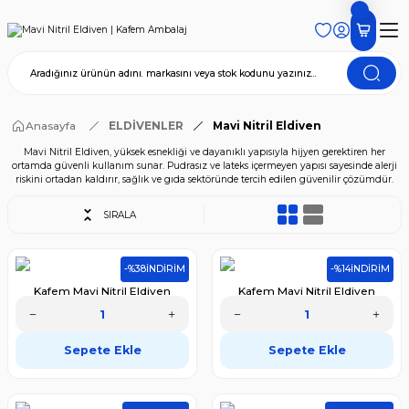
Anasayfa
ELDİVENLER
Mavi Nitril Eldiven
Mavi Nitril Eldiven, yüksek esnekliği ve dayanıklı yapısıyla hijyen gerektiren her
ortamda güvenli kullanım sunar. Pudrasız ve lateks içermeyen yapısı sayesinde alerji
riskini ortadan kaldırır, sağlık ve gıda sektöründe tercih edilen güvenilir çözümdür.
SIRALA
-%38
İNDİRİM
-%14
İNDİRİM
Kafem Mavi Nitril Eldiven
Kafem Mavi Nitril Eldiven
Pudrasız (S) 100 Adet
Pudrasız (S) 100 Adet X 5 Paket
388,70 TL
1.391,50 TL
Sepete Ekle
Sepete Ekle
240,99 TL
1.196,69 TL