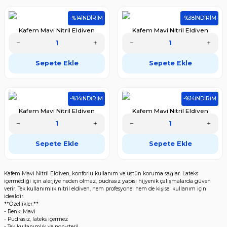
-%14
İNDİRİM
-%38
İNDİRİM
Kafem Mavi Nitril Eldiven
Kafem Mavi Nitril Eldiven
Pudrasız (L) 100 Lü X 20 Paket
Pudrasız (XL) 100 Lü
(Koli)
5.566,00 TL
388,70 TL
Sepete Ekle
Sepete Ekle
4.786,76 TL
240,99 TL
-%14
İNDİRİM
-%14
İNDİRİM
Kafem Mavi Nitril Eldiven
Kafem Mavi Nitril Eldiven
Pudrasız (XL) 100 Lü X 5 Paket
Pudrasız (XL) 100 Lü X 20 Paket
(Koli)
1.391,50 TL
5.566,00 TL
Sepete Ekle
Sepete Ekle
1.196,69 TL
4.786,76 TL
Kafem Mavi Nitril Eldiven, konforlu kullanım ve üstün koruma sağlar. Lateks
içermediği için alerjiye neden olmaz, pudrasız yapısı hijyenik çalışmalarda güven
verir. Tek kullanımlık nitril eldiven, hem profesyonel hem de kişisel kullanım için
idealdir.
**Özellikler:**
- Renk: Mavi
- Pudrasız, lateks içermez
- Tek kullanımlık ve non-steril