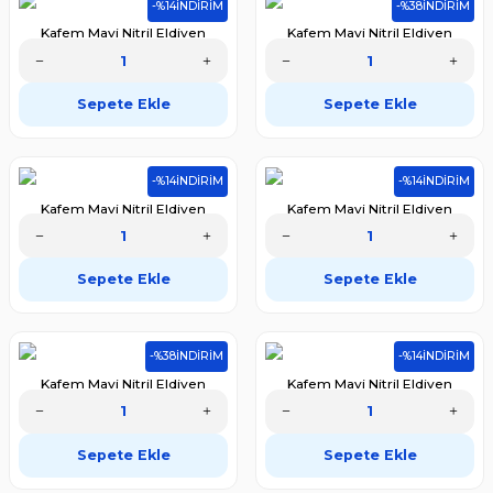
-%14
İNDİRİM
-%38
İNDİRİM
Kafem Mavi Nitril Eldiven
Kafem Mavi Nitril Eldiven
Pudrasız (S) 100 Adet X 20
Pudrasız (M) 100 Lü
Paket (Koli)
5.566,00 TL
388,70 TL
Sepete Ekle
Sepete Ekle
4.786,76 TL
240,99 TL
-%14
İNDİRİM
-%14
İNDİRİM
Kafem Mavi Nitril Eldiven
Kafem Mavi Nitril Eldiven
Pudrasız (M) 100 Lü X 5 Paket
Pudrasız (M) 100 Lü X 20 Paket
(Koli)
1.391,50 TL
5.566,00 TL
Sepete Ekle
Sepete Ekle
1.196,69 TL
4.786,76 TL
-%38
İNDİRİM
-%14
İNDİRİM
Kafem Mavi Nitril Eldiven
Kafem Mavi Nitril Eldiven
Pudrasız (L) 100 Lü
Pudrasız (L) 100 Lü X 5 Paket
388,70 TL
1.391,50 TL
Sepete Ekle
Sepete Ekle
240,99 TL
1.196,69 TL