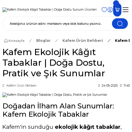
Anasayfa
Bloglar
Kafem Ürün Rehberi
Kafem Ek
Kafem Ekolojik Kâğıt
Tabaklar | Doğa Dostu,
Pratik ve Şık Sunumlar
Kafem Ürün Rehberi
24-05-2025
11:43
Doğadan İlham Alan Sunumlar:
Kafem Ekolojik Tabaklar
Kafem'in sunduğu
ekolojik kâğıt tabaklar
,