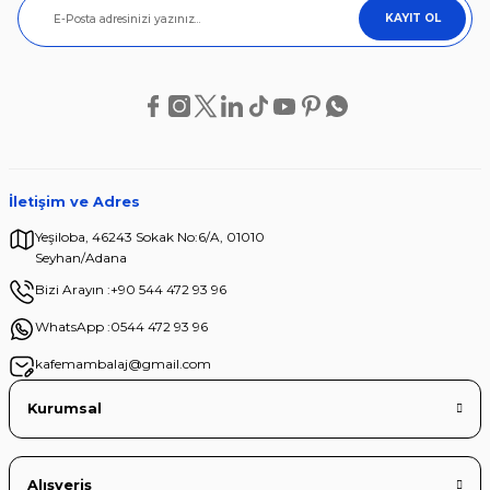
KAYIT OL
İletişim ve Adres
Yeşiloba, 46243 Sokak No:6/A, 01010
Seyhan/Adana
Bizi Arayın :
+90 544 472 93 96
WhatsApp :
0544 472 93 96
kafemambalaj@gmail.com
Kurumsal
Alışveriş