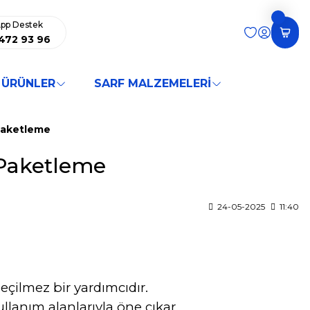
pp Destek
472 93 96
 ÜRÜNLER
SARF MALZEMELERİ
 Paketleme
 Paketleme
24-05-2025
11:40
eçilmez bir yardımcıdır.
llanım alanlarıyla öne çıkar.