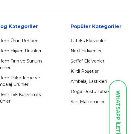
log Kategoriler
Popüler Kategoriler
fem Ürün Rehberi
Lateks Eldivenler
fem Hijyen Ürünleri
Nitril Eldivenler
fem Fırın ve Sunum
Şeffaf Eldivenler
ünleri
Kilitli Poşetler
afem Paketleme ve
Ambalaj Lastikleri
balaj Ürünleri
Doğa Dostu Tabaklar
WHATSAPP İLETİŞİM
fem Tek Kullanımlık
ünler
Sarf Malzemeleri