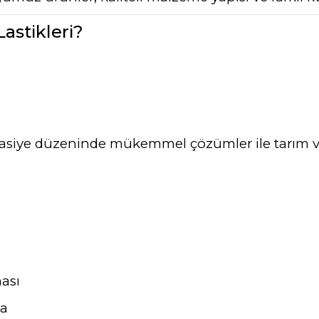
stikleri?
rtasiye düzeninde mükemmel çözümler ile tarım ve
ası
ma