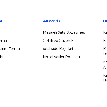
l
Alışveriş
B
Mesafeli Satış Sözleşmesi
Ka
Formu
Gizlilik ve Güvenlik
Ka
ldirim Formu
İptal İade Koşullari
Ka
Ür
bi
Kişisel Veriler Politikası
K
Am
Ka
Ür