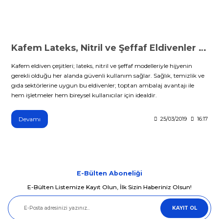
Kafem Lateks, Nitril ve Şeffaf Eldivenler | Toptan Hijyenik Koruma Çözümleri
Kafem eldiven çeşitleri; lateks, nitril ve şeffaf modelleriyle hijyenin
gerekli olduğu her alanda güvenli kullanım sağlar. Sağlık, temizlik ve
gıda sektörlerine uygun bu eldivenler; toptan ambalaj avantajı ile
hem işletmeler hem bireysel kullanıcılar için idealdir.
Devamı
25/03/2019
16:17
E-Bülten Aboneliği
E-Bülten Listemize Kayıt Olun, İlk Sizin Haberiniz Olsun!
KAYIT OL