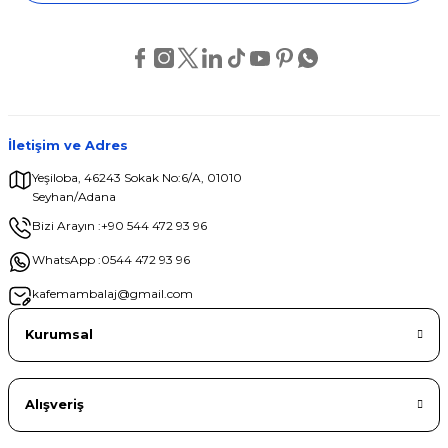
İletişim ve Adres
Yeşiloba, 46243 Sokak No:6/A, 01010
Seyhan/Adana
Bizi Arayın :
+90 544 472 93 96
WhatsApp :
0544 472 93 96
kafemambalaj@gmail.com
Kurumsal
Alışveriş