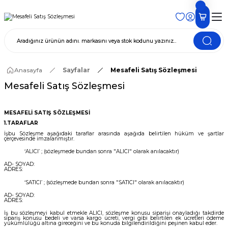
Anasayfa
Sayfalar
Mesafeli Satış Sözleşmesi
Mesafeli Satış Sözleşmesi
MESAFELİ SATIŞ SÖZLEŞMESİ
1.TARAFLAR
İşbu Sözleşme aşağıdaki taraflar arasında aşağıda belirtilen hüküm ve şartlar
çerçevesinde imzalanmıştır.
‘ALICI’ ; (sözleşmede bundan sonra "ALICI" olarak anılacaktır)
AD- SOYAD:
ADRES:
‘SATICI’ ; (sözleşmede bundan sonra "SATICI" olarak anılacaktır)
AD- SOYAD:
ADRES:
İş bu sözleşmeyi kabul etmekle ALICI, sözleşme konusu siparişi onayladığı takdirde
sipariş konusu bedeli ve varsa kargo ücreti, vergi gibi belirtilen ek ücretleri ödeme
yükümlülüğü altına gireceğini ve bu konuda bilgilendirildiğini peşinen kabul eder.