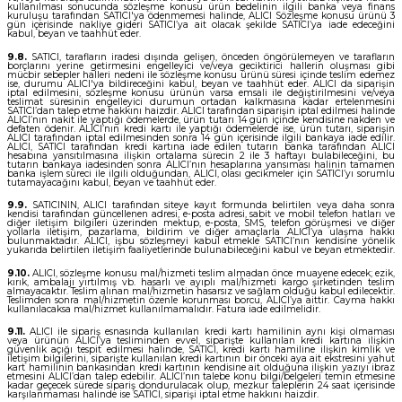
kullanılması sonucunda sözleşme konusu ürün bedelinin ilgili banka veya finans
kuruluşu tarafından SATICI'ya ödenmemesi halinde, ALICI Sözleşme konusu ürünü 3
gün içerisinde nakliye gideri SATICI’ya ait olacak şekilde SATICI’ya iade edeceğini
kabul, beyan ve taahhüt eder.
9.8.
SATICI, tarafların iradesi dışında gelişen, önceden öngörülemeyen ve tarafların
borçlarını yerine getirmesini engelleyici ve/veya geciktirici hallerin oluşması gibi
mücbir sebepler halleri nedeni ile sözleşme konusu ürünü süresi içinde teslim edemez
ise, durumu ALICI'ya bildireceğini kabul, beyan ve taahhüt eder. ALICI da siparişin
iptal edilmesini, sözleşme konusu ürünün varsa emsali ile değiştirilmesini ve/veya
teslimat süresinin engelleyici durumun ortadan kalkmasına kadar ertelenmesini
SATICI’dan talep etme hakkını haizdir. ALICI tarafından siparişin iptal edilmesi halinde
ALICI’nın nakit ile yaptığı ödemelerde, ürün tutarı 14 gün içinde kendisine nakden ve
defaten ödenir. ALICI’nın kredi kartı ile yaptığı ödemelerde ise, ürün tutarı, siparişin
ALICI tarafından iptal edilmesinden sonra 14 gün içerisinde ilgili bankaya iade edilir.
ALICI, SATICI tarafından kredi kartına iade edilen tutarın banka tarafından ALICI
hesabına yansıtılmasına ilişkin ortalama sürecin 2 ile 3 haftayı bulabileceğini, bu
tutarın bankaya iadesinden sonra ALICI’nın hesaplarına yansıması halinin tamamen
banka işlem süreci ile ilgili olduğundan, ALICI, olası gecikmeler için SATICI’yı sorumlu
tutamayacağını kabul, beyan ve taahhüt eder.
9.9.
SATICININ, ALICI tarafından siteye kayıt formunda belirtilen veya daha sonra
kendisi tarafından güncellenen adresi, e-posta adresi, sabit ve mobil telefon hatları ve
diğer iletişim bilgileri üzerinden mektup, e-posta, SMS, telefon görüşmesi ve diğer
yollarla iletişim, pazarlama, bildirim ve diğer amaçlarla ALICI’ya ulaşma hakkı
bulunmaktadır. ALICI, işbu sözleşmeyi kabul etmekle SATICI’nın kendisine yönelik
yukarıda belirtilen iletişim faaliyetlerinde bulunabileceğini kabul ve beyan etmektedir.
9.10.
ALICI, sözleşme konusu mal/hizmeti teslim almadan önce muayene edecek; ezik,
kırık, ambalajı yırtılmış vb. hasarlı ve ayıplı mal/hizmeti kargo şirketinden teslim
almayacaktır. Teslim alınan mal/hizmetin hasarsız ve sağlam olduğu kabul edilecektir.
Teslimden sonra mal/hizmetin özenle korunması borcu, ALICI’ya aittir. Cayma hakkı
kullanılacaksa mal/hizmet kullanılmamalıdır. Fatura iade edilmelidir.
9.11.
ALICI ile sipariş esnasında kullanılan kredi kartı hamilinin aynı kişi olmaması
veya ürünün ALICI’ya tesliminden evvel, siparişte kullanılan kredi kartına ilişkin
güvenlik açığı tespit edilmesi halinde, SATICI, kredi kartı hamiline ilişkin kimlik ve
iletişim bilgilerini, siparişte kullanılan kredi kartının bir önceki aya ait ekstresini yahut
kart hamilinin bankasından kredi kartının kendisine ait olduğuna ilişkin yazıyı ibraz
etmesini ALICI’dan talep edebilir. ALICI’nın talebe konu bilgi/belgeleri temin etmesine
kadar geçecek sürede sipariş dondurulacak olup, mezkur taleplerin 24 saat içerisinde
karşılanmaması halinde ise SATICI, siparişi iptal etme hakkını haizdir.