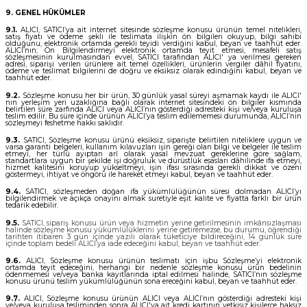
9. GENEL HÜKÜMLER
9.1.
ALICI, SATICI’ya ait internet sitesinde sözleşme konusu ürünün temel nitelikleri,
satış fiyatı ve ödeme şekli ile teslimata ilişkin ön bilgileri okuyup, bilgi sahibi
olduğunu, elektronik ortamda gerekli teyidi verdiğini kabul, beyan ve taahhüt eder.
ALICI’nın; Ön Bilgilendirmeyi elektronik ortamda teyit etmesi, mesafeli satış
sözleşmesinin kurulmasından evvel, SATICI tarafından ALICI' ya verilmesi gereken
adresi, siparişi verilen ürünlere ait temel özellikleri, ürünlerin vergiler dâhil fiyatını,
ödeme ve teslimat bilgilerini de doğru ve eksiksiz olarak edindiğini kabul, beyan ve
taahhüt eder.
9.2.
Sözleşme konusu her bir ürün, 30 günlük yasal süreyi aşmamak kaydı ile ALICI'
nın yerleşim yeri uzaklığına bağlı olarak internet sitesindeki ön bilgiler kısmında
belirtilen süre zarfında ALICI veya ALICI’nın gösterdiği adresteki kişi ve/veya kuruluşa
teslim edilir. Bu süre içinde ürünün ALICI’ya teslim edilememesi durumunda, ALICI’nın
sözleşmeyi feshetme hakkı saklıdır.
9.3.
SATICI, Sözleşme konusu ürünü eksiksiz, siparişte belirtilen niteliklere uygun ve
varsa garanti belgeleri, kullanım kılavuzları işin gereği olan bilgi ve belgeler ile teslim
etmeyi, her türlü ayıptan arî olarak yasal mevzuat gereklerine göre sağlam,
standartlara uygun bir şekilde işi doğruluk ve dürüstlük esasları dâhilinde ifa etmeyi,
hizmet kalitesini koruyup yükseltmeyi, işin ifası sırasında gerekli dikkat ve özeni
göstermeyi, ihtiyat ve öngörü ile hareket etmeyi kabul, beyan ve taahhüt eder.
9.4.
SATICI, sözleşmeden doğan ifa yükümlülüğünün süresi dolmadan ALICI’yı
bilgilendirmek ve açıkça onayını almak suretiyle eşit kalite ve fiyatta farklı bir ürün
tedarik edebilir.
9.5.
SATICI, sipariş konusu ürün veya hizmetin yerine getirilmesinin imkânsızlaşması
halinde sözleşme konusu yükümlülüklerini yerine getiremezse, bu durumu, öğrendiği
tarihten itibaren 3 gün içinde yazılı olarak tüketiciye bildireceğini, 14 günlük süre
içinde toplam bedeli ALICI’ya iade edeceğini kabul, beyan ve taahhüt eder.
9.6.
ALICI, Sözleşme konusu ürünün teslimatı için işbu Sözleşme’yi elektronik
ortamda teyit edeceğini, herhangi bir nedenle sözleşme konusu ürün bedelinin
ödenmemesi ve/veya banka kayıtlarında iptal edilmesi halinde, SATICI’nın sözleşme
konusu ürünü teslim yükümlülüğünün sona ereceğini kabul, beyan ve taahhüt eder.
9.7.
ALICI, Sözleşme konusu ürünün ALICI veya ALICI’nın gösterdiği adresteki kişi
ve/veya kuruluşa tesliminden sonra ALICI'ya ait kredi kartının yetkisiz kişilerce haksız