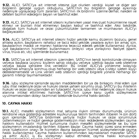
9.12.
ALICI, SATICI’ya ait internet sitesine üye olurken verdiği kişisel ve diğer sair
bilgilerin gerçeğe uygun olduğunu, SATICI’nın bu bilgilerin gerçeğe aykırılığı
nedeniyle uğrayacağı tüm zararları, SATICI’nın ilk bildirimi üzerine derhal, nakden ve
defaten tazmin edeceğini beyan ve taahhüt eder.
9.13.
ALICI, SATICI’ya ait internet sitesini kullanırken yasal mevzuat hükümlerine riayet
etmeyi ve bunları ihlal etmemeyi baştan kabul ve taahhüt eder. Aksi takdirde,
doğacak tüm hukuki ve cezai yükümlülükler tamamen ve münhasıran ALICI’yı
bağlayacaktır.
9.14.
ALICI, SATICI’ya ait internet sitesini hiçbir şekilde kamu düzenini bozucu, genel
ahlaka aykırı, başkalarını rahatsız ve taciz edici şekilde, yasalara aykırı bir amaç için,
başkalarının maddi ve manevi haklarına tecavüz edecek şekilde kullanamaz. Ayrıca,
üye başkalarının hizmetleri kullanmasını önleyici veya zorlaştırıcı faaliyet (spam,
virus, truva atı, vb.) işlemlerde bulunamaz.
9.15.
SATICI’ya ait internet sitesinin üzerinden, SATICI’nın kendi kontrolünde olmayan
ve/veya başkaca üçüncü kişilerin sahip olduğu ve/veya işlettiği başka web sitelerine
ve/veya başka içeriklere link verilebilir. Bu linkler ALICI’ya yönlenme kolaylığı
sağlamak amacıyla konmuş olup herhangi bir web sitesini veya o siteyi işleten kişiyi
desteklememekte ve Link verilen web sitesinin içerdiği bilgilere yönelik herhangi bir
garanti niteliği taşımamaktadır.
9.16.
İşbu sözleşme içerisinde sayılan maddelerden bir ya da birkaçını ihlal eden üye
işbu ihlal nedeniyle cezai ve hukuki olarak şahsen sorumlu olup, SATICI’yı bu ihlallerin
hukuki ve cezai sonuçlarından ari tutacaktır. Ayrıca; işbu ihlal nedeniyle, olayın hukuk
alanına intikal ettirilmesi halinde, SATICI’nın üyeye karşı üyelik sözleşmesine
uyulmamasından dolayı tazminat talebinde bulunma hakkı saklıdır.
10. CAYMA HAKKI
10.1.
ALICI; mesafeli sözleşmenin mal satışına ilişkin olması durumunda, ürünün
kendisine veya gösterdiği adresteki kişi/kuruluşa teslim tarihinden itibaren 14 (on dört)
gün içerisinde, SATICI’ya bildirmek şartıyla hiçbir hukuki ve cezai sorumluluk
üstlenmeksizin ve hiçbir gerekçe göstermeksizin malı reddederek sözleşmeden cayma
hakkını kullanabilir. Hizmet sunumuna ilişkin mesafeli sözleşmelerde ise, bu süre
sözleşmenin imzalandığı tarihten itibaren başlar. Cayma hakkı süresi sona ermeden
önce, tüketicinin onayı ile hizmetin ifasına başlanan hizmet sözleşmelerinde cayma
hakkı kullanılamaz. Cayma hakkının kullanımından kaynaklanan masraflar SATICI’
ya aittir. ALICI, iş bu sözleşmeyi kabul etmekle, cayma hakkı konusunda