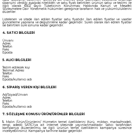
siparişini verdiği aşağıda nitelikleri ve satış fiyatı belirtilen ürünün satışı ve teslimi ile
ilgili olarak 6502 sayılı Tüketicinin Korunması Hakkında Kanun ve Mesafeli
Sözleşmelere Dair Yönetmelik hükümleri gereğince tarafların hak ve yükümlülüklerini
düzenler.
Listelenen ve sitede ilan edilen fiyatlar satış fiyatıdır. İlan edilen fiyatlar ve vaatler
güncelleme yapılana ve değiştirilene kadar geçerlidir. Süreli olarak ilan edilen fiyatlar
ise belirtilen süre sonuna kadar geçerlidir.
4. SATICI BİLGİLERİ
Ünvanı
Adres
Telefon
Faks
Eposta
5. ALICI BİLGİLERİ
Teslim edilecek kişi
Teslimat Adresi
Telefon
Faks
Eposta/kullanıcı adı
6. SİPARİŞ VEREN KİŞİ BİLGİLERİ
Ad/Soyad/Unvan
Adres
Telefon
Faks
Eposta/kullanıcı adı
7. SÖZLEŞME KONUSU ÜRÜN/ÜRÜNLER BİLGİLERİ
1.
Malın /Ürün/Ürünlerin/ Hizmetin temel özelliklerini (türü, miktarı, marka/modeli,
rengi, adedi) SATICI’ya ait internet sitesinde yayınlanmaktadır. Satıcı tarafından
kampanya düzenlenmiş ise ilgili ürünün temel özelliklerini kampanya süresince
inceleyebilirsiniz. Kampanya tarihine kadar geçerlidir.