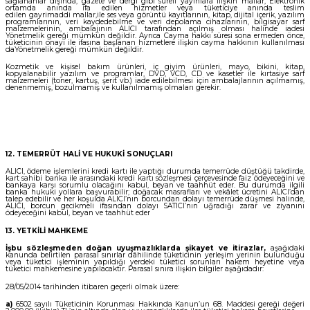
sağlananlar dışında, gazete ve dergi gibi süreli yayınlara ilişkin mallar, Elektronik
ortamda anında ifa edilen hizmetler veya tüketiciye anında teslim
edilen gayrimaddi mallar,ile ses veya görüntü kayıtlarının, kitap, dijital içerik, yazılım
programlarının, veri kaydedebilme ve veri depolama cihazlarının, bilgisayar sarf
malzemelerinin, ambalajının ALICI tarafından açılmış olması halinde iadesi
Yönetmelik gereği mümkün değildir. Ayrıca Cayma hakkı süresi sona ermeden önce,
tüketicinin onayı ile ifasına başlanan hizmetlere ilişkin cayma hakkının kullanılması
daYönetmelik gereği mümkün değildir.
Kozmetik ve kişisel bakım ürünleri, iç giyim ürünleri, mayo, bikini, kitap,
kopyalanabilir yazılım ve programlar, DVD, VCD, CD ve kasetler ile kırtasiye sarf
malzemeleri (toner, kartuş, şerit vb.) iade edilebilmesi için ambalajlarının açılmamış,
denenmemiş, bozulmamış ve kullanılmamış olmaları gerekir.
12. TEMERRÜT HALİ VE HUKUKİ SONUÇLARI
ALICI, ödeme işlemlerini kredi kartı ile yaptığı durumda temerrüde düştüğü takdirde,
kart sahibi banka ile arasındaki kredi kartı sözleşmesi çerçevesinde faiz ödeyeceğini ve
bankaya karşı sorumlu olacağını kabul, beyan ve taahhüt eder. Bu durumda ilgili
banka hukuki yollara başvurabilir; doğacak masrafları ve vekâlet ücretini ALICI’dan
talep edebilir ve her koşulda ALICI’nın borcundan dolayı temerrüde düşmesi halinde,
ALICI, borcun gecikmeli ifasından dolayı SATICI’nın uğradığı zarar ve ziyanını
ödeyeceğini kabul, beyan ve taahhüt eder
13. YETKİLİ MAHKEME
İşbu sözleşmeden doğan uyuşmazlıklarda şikayet ve itirazlar,
aşağıdaki
kanunda belirtilen parasal sınırlar dâhilinde tüketicinin yerleşim yerinin bulunduğu
veya tüketici işleminin yapıldığı yerdeki tüketici sorunları hakem heyetine veya
tüketici mahkemesine yapılacaktır. Parasal sınıra ilişkin bilgiler aşağıdadır:
28/05/2014 tarihinden itibaren geçerli olmak üzere:
a)
6502 sayılı Tüketicinin Korunması Hakkında Kanun’un 68. Maddesi gereği değeri