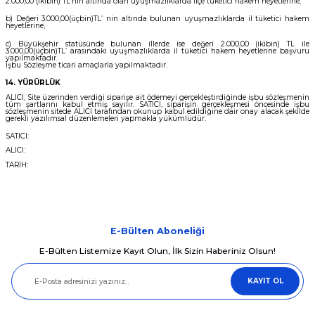
2.000,00 (ikibin) TL’nin altında olan uyuşmazlıklarda ilçe tüketici hakem heyetlerine,
b) Değeri 3.000,00(üçbin)TL’ nin altında bulunan uyuşmazlıklarda il tüketici hakem
heyetlerine,
c) Büyükşehir statüsünde bulunan illerde ise değeri 2.000,00 (ikibin) TL ile
3.000,00(üçbin)TL’ arasındaki uyuşmazlıklarda il tüketici hakem heyetlerine başvuru
yapılmaktadır.
İşbu Sözleşme ticari amaçlarla yapılmaktadır.
14. YÜRÜRLÜK
ALICI, Site üzerinden verdiği siparişe ait ödemeyi gerçekleştirdiğinde işbu sözleşmenin
tüm şartlarını kabul etmiş sayılır. SATICI, siparişin gerçekleşmesi öncesinde işbu
sözleşmenin sitede ALICI tarafından okunup kabul edildiğine dair onay alacak şekilde
gerekli yazılımsal düzenlemeleri yapmakla yükümlüdür.
SATICI:
ALICI:
TARİH:
E-Bülten Aboneliği
E-Bülten Listemize Kayıt Olun, İlk Sizin Haberiniz Olsun!
KAYIT OL