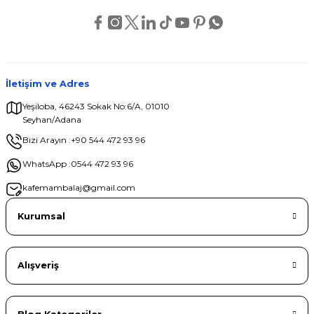
İletişim ve Adres
Yeşiloba, 46243 Sokak No:6/A, 01010
Seyhan/Adana
Bizi Arayın :
+90 544 472 93 96
WhatsApp :
0544 472 93 96
kafemambalaj@gmail.com
Kurumsal
Alışveriş