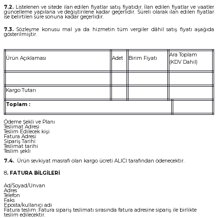
7.2.
Listelenen ve sitede ilan edilen fiyatlar satış fiyatıdır. İlan edilen fiyatlar ve vaatler
güncelleme yapılana ve değiştirilene kadar geçerlidir. Süreli olarak ilan edilen fiyatlar
ise belirtilen süre sonuna kadar geçerlidir.
7.3.
Sözleşme konusu mal ya da hizmetin tüm vergiler dâhil satış fiyatı aşağıda
gösterilmiştir.
Ara Toplam
Ürün Açıklaması
Adet
Birim Fiyatı
(KDV Dahil)
Kargo Tutarı
Toplam :
Ödeme Şekli ve Planı
Teslimat Adresi
Teslim Edilecek kişi
Fatura Adresi
Sipariş Tarihi
Teslimat tarihi
Teslim şekli
7.4.
Ürün sevkiyat masrafı olan kargo ücreti ALICI tarafından ödenecektir.
8
. FATURA BİLGİLERİ
Ad/Soyad/Unvan
Adres
Telefon
Faks
Eposta/kullanıcı adı
Fatura teslim :Fatura sipariş teslimatı sırasında fatura adresine sipariş ile birlikte
teslim edilecektir.