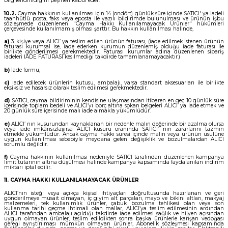
bilgilendirildiğini peşinen kabul eder.
10.2.
Cayma hakkının kullanılması için 14 (ondört) günlük süre içinde SATICI' ya iadeli
taahhütlü posta, faks veya eposta ile yazılı bildirimde bulunulması ve ürünün işbu
sözleşmede düzenlenen "Cayma Hakkı Kullanılamayacak Ürünler" hükümleri
çerçevesinde kullanılmamış olması şarttır. Bu hakkın kullanılması halinde,
a)
3. kişiye veya ALICI’ ya teslim edilen ürünün faturası, (İade edilmek istenen ürünün
faturası kurumsal ise, iade ederken kurumun düzenlemiş olduğu iade faturası ile
birlikte gönderilmesi gerekmektedir. Faturası kurumlar adına düzenlenen sipariş
iadeleri İADE FATURASI kesilmediği takdirde tamamlanamayacaktır.)
b)
İade formu,
c)
İade edilecek ürünlerin kutusu, ambalajı, varsa standart aksesuarları ile birlikte
eksiksiz ve hasarsız olarak teslim edilmesi gerekmektedir.
d)
SATICI, cayma bildiriminin kendisine ulaşmasından itibaren en geç 10 günlük süre
içerisinde toplam bedeli ve ALICI’yı borç altına sokan belgeleri ALICI’ ya iade etmek ve
20 günlük süre içerisinde malı iade almakla yükümlüdür.
e)
ALICI’ nın kusurundan kaynaklanan bir nedenle malın değerinde bir azalma olursa
veya iade imkânsızlaşırsa ALICI kusuru oranında SATICI’ nın zararlarını tazmin
etmekle yükümlüdür. Ancak cayma hakkı süresi içinde malın veya ürünün usulüne
uygun kullanılması sebebiyle meydana gelen değişiklik ve bozulmalardan ALICI
sorumlu değildir.
f)
Cayma hakkının kullanılması nedeniyle SATICI tarafından düzenlenen kampanya
limit tutarının altına düşülmesi halinde kampanya kapsamında faydalanılan indirim
miktarı iptal edilir.
11. CAYMA HAKKI KULLANILAMAYACAK ÜRÜNLER
ALICI’nın isteği veya açıkça kişisel ihtiyaçları doğrultusunda hazırlanan ve geri
gönderilmeye müsait olmayan, iç giyim alt parçaları, mayo ve bikini altları, makyaj
malzemeleri, tek kullanımlık ürünler, çabuk bozulma tehlikesi olan veya son
kullanma tarihi geçme ihtimali olan mallar, ALICI’ya teslim edilmesinin ardından
ALICI tarafından ambalajı açıldığı takdirde iade edilmesi sağlık ve hijyen açısından
uygun olmayan ürünler, teslim edildikten sonra başka ürünlerle karışan vedoğası
gereği ayrıştırılması mümkün olmayan ürünler, Abonelik sözleşmesi kapsamında