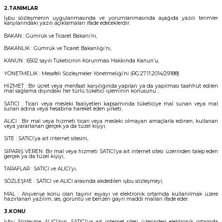
2.TANIMLAR
İşbu sözleşmenin uygulanmasında ve yorumlanmasında aşağıda yazılı terimler
karşılarındaki yazılı açıklamaları ifade edeceklerdir.
BAKAN : Gümrük ve Ticaret Bakanı’nı,
BAKANLIK : Gümrük ve Ticaret Bakanlığı’nı,
KANUN : 6502 sayılı Tüketicinin Korunması Hakkında Kanun’u,
YÖNETMELİK : Mesafeli Sözleşmeler Yönetmeliği’ni (RG:27.11.2014/29188)
HİZMET : Bir ücret veya menfaat karşılığında yapılan ya da yapılması taahhüt edilen
mal sağlama dışındaki her türlü tüketici işleminin konusunu ,
SATICI : Ticari veya mesleki faaliyetleri kapsamında tüketiciye mal sunan veya mal
sunan adına veya hesabına hareket eden şirketi,
ALICI : Bir mal veya hizmeti ticari veya mesleki olmayan amaçlarla edinen, kullanan
veya yararlanan gerçek ya da tüzel kişiyi,
SİTE : SATICI’ya ait internet sitesini,
SİPARİŞ VEREN: Bir mal veya hizmeti SATICI’ya ait internet sitesi üzerinden talep eden
gerçek ya da tüzel kişiyi,
TARAFLAR : SATICI ve ALICI’yı,
SÖZLEŞME : SATICI ve ALICI arasında akdedilen işbu sözleşmeyi,
MAL : Alışverişe konu olan taşınır eşyayı ve elektronik ortamda kullanılmak üzere
hazırlanan yazılım, ses, görüntü ve benzeri gayri maddi malları ifade eder.
3.KONU
İşbu Sözleşme, ALICI’nın, SATICI’ya ait internet sitesi üzerinden elektronik ortamda