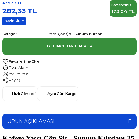
455,37 TL
Kazancınız
282,33 TL
173,04 TL
-%38
İNDİRİM
Kategori
Yassı Çöp Şiş - Sunum Kürdanı
GELINCE HABER VER
Fiyat Alarmı
Yorum Yap
Paylaş
Hızlı Gönderi
Aynı Gün Kargo
ÜRÜN AÇIKLAMASI
Kafem Yassı Çöp Şiş - Sunum Kürdanı 25