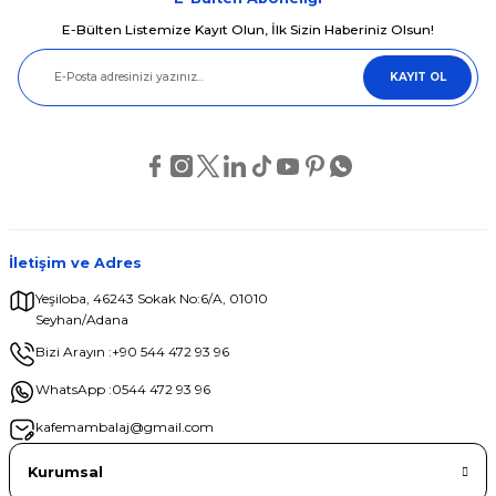
E-Bülten Listemize Kayıt Olun, İlk Sizin Haberiniz Olsun!
Ürün resmi kalitesiz, bozuk veya görüntülenemiyor.
KAYIT OL
Ürün açıklamasında eksik bilgiler bulunuyor.
Ürün bilgilerinde hatalar bulunuyor.
Ürün fiyatı diğer sitelerden daha pahalı.
Bu ürüne benzer farklı alternatifler olmalı.
İletişim ve Adres
Yeşiloba, 46243 Sokak No:6/A, 01010
Seyhan/Adana
Gönder
Bizi Arayın :
+90 544 472 93 96
WhatsApp :
0544 472 93 96
kafemambalaj@gmail.com
Kurumsal