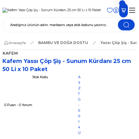
Anasayfa
BAMBU VE DOĞA DOSTU
Yassı Çöp Şiş - Su
KAFEM
Kafem Yassı Çöp Şiş - Sunum Kürdanı 25 cm
50 Li x 10 Paket
Stok Kodu
A
S
Z
T
G
0 Puan - 0 Yorum
-
0
0
1
4
Ü