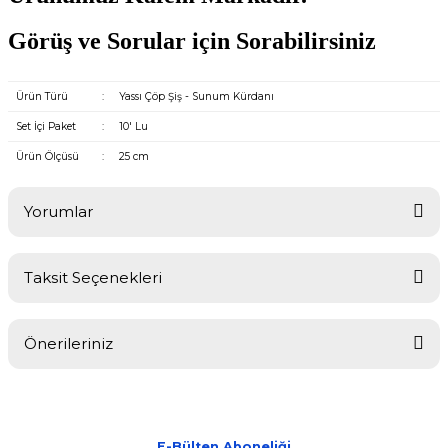
Görüş ve Sorular için Sorabilirsiniz
Ürün Türü
:
Yassı Çöp Şiş - Sunum Kürdanı
Set İçi Paket
:
10' Lu
Ürün Ölçüsü
:
25 cm
Yorumlar
Taksit Seçenekleri
Bu ürüne ilk yorumu siz yapın!
Önerileriniz
Yorum Yaz
Bu ürünün fiyat bilgisi, resim, ürün açıklamalarında ve diğer
konularda yetersiz gördüğünüz noktaları öneri formunu kullanarak
tarafımıza iletebilirsiniz.
Görüş ve önerileriniz için teşekkür ederiz.
E-Bülten Aboneliği