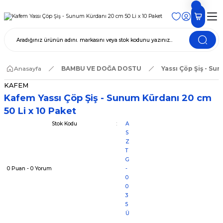
Anasayfa
BAMBU VE DOĞA DOSTU
Yassı Çöp Şiş - Su
KAFEM
Kafem Yassı Çöp Şiş - Sunum Kürdanı 20 cm
50 Li x 10 Paket
Stok Kodu
A
S
Z
T
G
0 Puan - 0 Yorum
-
0
0
3
5
Ü