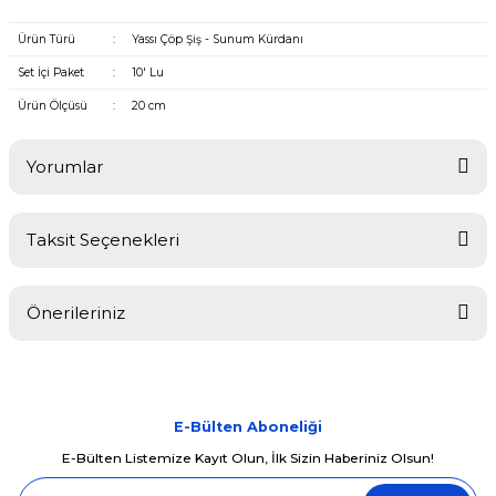
Ürün Türü
:
Yassı Çöp Şiş - Sunum Kürdanı
Set İçi Paket
:
10' Lu
Ürün Ölçüsü
:
20 cm
Yorumlar
Taksit Seçenekleri
Bu ürüne ilk yorumu siz yapın!
Önerileriniz
Yorum Yaz
Bu ürünün fiyat bilgisi, resim, ürün açıklamalarında ve diğer
konularda yetersiz gördüğünüz noktaları öneri formunu kullanarak
tarafımıza iletebilirsiniz.
Görüş ve önerileriniz için teşekkür ederiz.
E-Bülten Aboneliği
E-Bülten Listemize Kayıt Olun, İlk Sizin Haberiniz Olsun!
Ürün resmi kalitesiz, bozuk veya görüntülenemiyor.