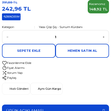
391,88 TL
Kazancınız
242,96 TL
148,92 TL
-%38
İNDİRİM
Kategori
Yassı Çöp Şiş - Sunum Kürdanı
SEPETE EKLE
HEMEN SATIN AL
Fiyat Alarmı
Yorum Yap
Paylaş
Hızlı Gönderi
Aynı Gün Kargo
ÜRÜN AÇIKLAMASI