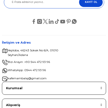
KAYIT OL
Ürün açıklamasında eksik bilgiler bulunuyor.
Ürün bilgilerinde hatalar bulunuyor.
Ürün fiyatı diğer sitelerden daha pahalı.
Bu ürüne benzer farklı alternatifler olmalı.
İletişim ve Adres
Yeşiloba, 46243 Sokak No:6/A, 01010
Seyhan/Adana
Gönder
Bizi Arayın :
+90 544 472 93 96
WhatsApp :
0544 472 93 96
kafemambalaj@gmail.com
Kurumsal
Alışveriş