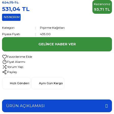
624,75 TL
Kazancınız
531,04 TL
93,71 TL
-%15
İNDİRİM
Kategori
Pişirme Kağıtları
Piyasa Fiyatı
435.00
GELINCE HABER VER
Fiyat Alarmı
Yorum Yap
Paylaş
Hızlı Gönderi
Aynı Gün Kargo
ÜRÜN AÇIKLAMASI