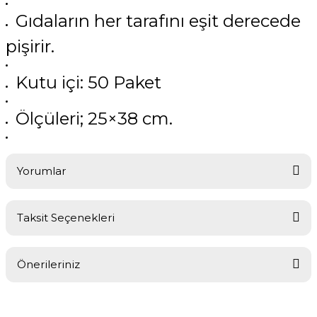
Gıdaların her tarafını eşit derecede
pişirir.
Kutu içi: 50 Paket
Ölçüleri; 25×38 cm.
Yorumlar
Taksit Seçenekleri
Bu ürüne ilk yorumu siz yapın!
Önerileriniz
Yorum Yaz
Bu ürünün fiyat bilgisi, resim, ürün açıklamalarında ve diğer
konularda yetersiz gördüğünüz noktaları öneri formunu kullanarak