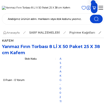
Anasayfa
SARF MALZEMELERİ
Pişirme Kağıtları
KAFEM
Yanmaz Fırın Torbası 8 Lİ X 50 Paket 25 X 38
cm Kafem
Stok Kodu
A
S
Z
A
K
0 Puan - 0 Yorum
G
-
0
0
2
11