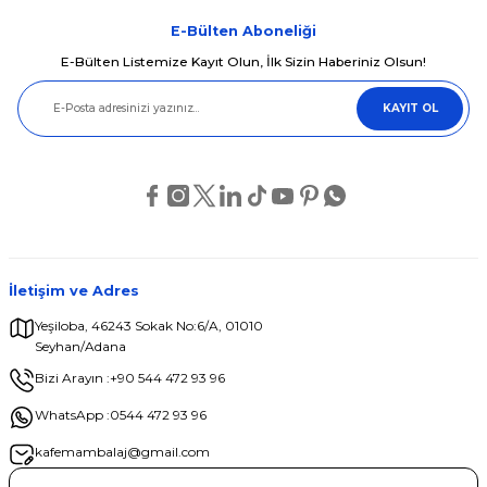
tarafımıza iletebilirsiniz.
Görüş ve önerileriniz için teşekkür ederiz.
E-Bülten Aboneliği
E-Bülten Listemize Kayıt Olun, İlk Sizin Haberiniz Olsun!
Ürün resmi kalitesiz, bozuk veya görüntülenemiyor.
KAYIT OL
Ürün açıklamasında eksik bilgiler bulunuyor.
Ürün bilgilerinde hatalar bulunuyor.
Ürün fiyatı diğer sitelerden daha pahalı.
Bu ürüne benzer farklı alternatifler olmalı.
İletişim ve Adres
Yeşiloba, 46243 Sokak No:6/A, 01010
Seyhan/Adana
Gönder
Bizi Arayın :
+90 544 472 93 96
WhatsApp :
0544 472 93 96
kafemambalaj@gmail.com