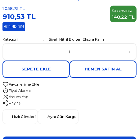
1.058,75 TL
Kazancınız
910,53 TL
148,22 TL
-%14
İNDİRİM
Kategori
Siyah Nitril Eldiven Ekstra Kalın
SEPETE EKLE
HEMEN SATIN AL
Fiyat Alarmı
Yorum Yap
Paylaş
Hızlı Gönderi
Aynı Gün Kargo