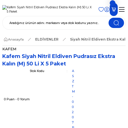
Anasayfa
ELDİVENLER
Siyah Nitril Eldiven Ekstra Kalı
KAFEM
Kafem Siyah Nitril Eldiven Pudrasız Ekstra
Kalın (M) 50 Li X 5 Paket
Stok Kodu
A
S
Z
T
M
-
0 Puan - 0 Yorum
0
0
2
0
7
P