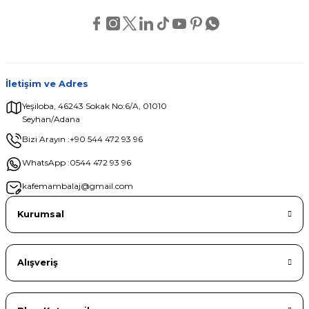
Ürün fiyatı diğer sitelerden daha pahalı.
Bu ürüne benzer farklı alternatifler olmalı.
İletişim ve Adres
Yeşiloba, 46243 Sokak No:6/A, 01010
Seyhan/Adana
Gönder
Bizi Arayın :
+90 544 472 93 96
WhatsApp :
0544 472 93 96
kafemambalaj@gmail.com
Kurumsal
Alışveriş