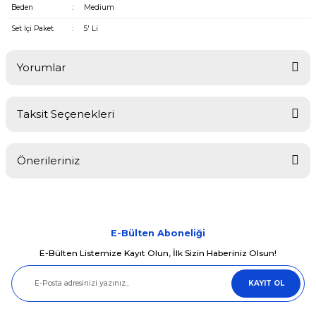
Beden
:
Medium
Set İçi Paket
:
5' Li
Yorumlar
Taksit Seçenekleri
Bu ürüne ilk yorumu siz yapın!
Önerileriniz
Yorum Yaz
Bu ürünün fiyat bilgisi, resim, ürün açıklamalarında ve diğer
konularda yetersiz gördüğünüz noktaları öneri formunu kullanarak
tarafımıza iletebilirsiniz.
Görüş ve önerileriniz için teşekkür ederiz.
E-Bülten Aboneliği
E-Bülten Listemize Kayıt Olun, İlk Sizin Haberiniz Olsun!
Ürün resmi kalitesiz, bozuk veya görüntülenemiyor.
KAYIT OL
Ürün açıklamasında eksik bilgiler bulunuyor.
Ürün bilgilerinde hatalar bulunuyor.