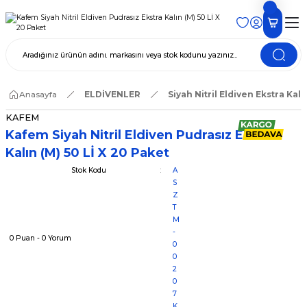
Anasayfa
ELDİVENLER
Siyah Nitril Eldiven Ekstra Kalı
KAFEM
Kafem Siyah Nitril Eldiven Pudrasız Ekstra
Kalın (M) 50 Lİ X 20 Paket
Stok Kodu
A
S
Z
T
M
-
0 Puan - 0 Yorum
0
0
2
0
7
K