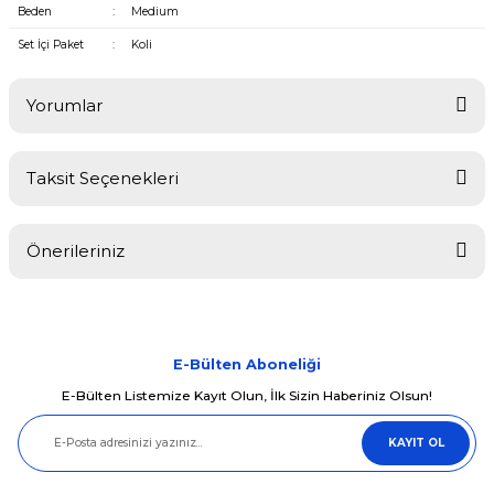
Beden
:
Medium
Set İçi Paket
:
Koli
Yorumlar
Taksit Seçenekleri
Bu ürüne ilk yorumu siz yapın!
Önerileriniz
Yorum Yaz
Bu ürünün fiyat bilgisi, resim, ürün açıklamalarında ve diğer
konularda yetersiz gördüğünüz noktaları öneri formunu kullanarak
tarafımıza iletebilirsiniz.
Görüş ve önerileriniz için teşekkür ederiz.
E-Bülten Aboneliği
E-Bülten Listemize Kayıt Olun, İlk Sizin Haberiniz Olsun!
Ürün resmi kalitesiz, bozuk veya görüntülenemiyor.
KAYIT OL
Ürün açıklamasında eksik bilgiler bulunuyor.
Ürün bilgilerinde hatalar bulunuyor.