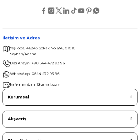
Ürün fiyatı diğer sitelerden daha pahalı.
Bu ürüne benzer farklı alternatifler olmalı.
İletişim ve Adres
Yeşiloba, 46243 Sokak No:6/A, 01010
Seyhan/Adana
Gönder
Bizi Arayın :
+90 544 472 93 96
WhatsApp :
0544 472 93 96
kafemambalaj@gmail.com
Kurumsal
Alışveriş