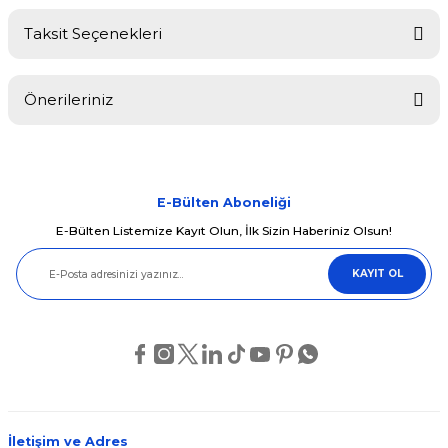
Taksit Seçenekleri
Bu ürüne ilk yorumu siz yapın!
Önerileriniz
Yorum Yaz
Bu ürünün fiyat bilgisi, resim, ürün açıklamalarında ve diğer
konularda yetersiz gördüğünüz noktaları öneri formunu kullanarak
tarafımıza iletebilirsiniz.
Görüş ve önerileriniz için teşekkür ederiz.
E-Bülten Aboneliği
E-Bülten Listemize Kayıt Olun, İlk Sizin Haberiniz Olsun!
Ürün resmi kalitesiz, bozuk veya görüntülenemiyor.
KAYIT OL
Ürün açıklamasında eksik bilgiler bulunuyor.
Ürün bilgilerinde hatalar bulunuyor.
Ürün fiyatı diğer sitelerden daha pahalı.
Bu ürüne benzer farklı alternatifler olmalı.
İletişim ve Adres