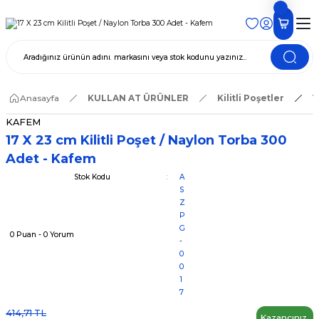
Anasayfa
KULLAN AT ÜRÜNLER
Kilitli Poşetler
1
KAFEM
17 X 23 cm Kilitli Poşet / Naylon Torba 300
Adet - Kafem
Stok Kodu
A
S
Z
P
G
0 Puan - 0 Yorum
-
0
0
1
7
414,71 TL
Kazancınız