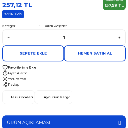
257,12 TL
157,59 TL
-%38
İNDİRİM
Kategori
Kilitli Poşetler
SEPETE EKLE
HEMEN SATIN AL
Fiyat Alarmı
Yorum Yap
Paylaş
Hızlı Gönderi
Aynı Gün Kargo
ÜRÜN AÇIKLAMASI