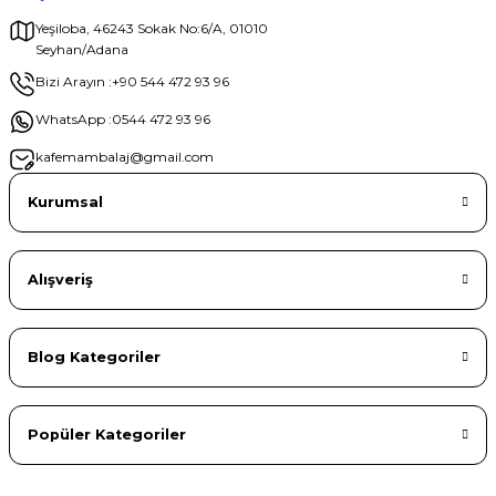
Yeşiloba, 46243 Sokak No:6/A, 01010
Seyhan/Adana
Gönder
Bizi Arayın :
+90 544 472 93 96
WhatsApp :
0544 472 93 96
kafemambalaj@gmail.com
Kurumsal
Alışveriş
Blog Kategoriler
Popüler Kategoriler