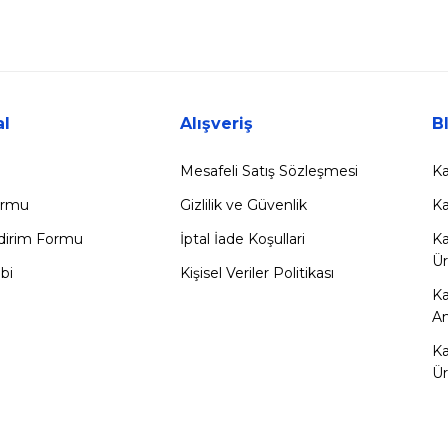
l
Alışveriş
B
Mesafeli Satış Sözleşmesi
Ka
Formu
Gizlilik ve Güvenlik
Ka
ldirim Formu
İptal İade Koşullari
Ka
Ür
bi
Kişisel Veriler Politikası
K
Am
Ka
Ür