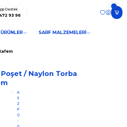
pp Destek
472 93 96
 ÜRÜNLER
SARF MALZEMELERİ
- Kafem
li Poşet / Naylon Torba
em
A
S
Z
P
G
-
0