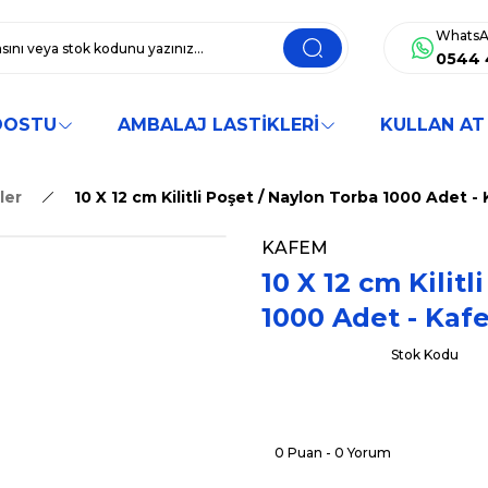
WhatsA
0544 
DOSTU
AMBALAJ LASTİKLERİ
KULLAN AT
tler
10 X 12 cm Kilitli Poşet / Naylon Torba 1000 Adet 
KAFEM
10 X 12 cm Kilit
1000 Adet - Kaf
Stok Kodu
0 Puan - 0 Yorum