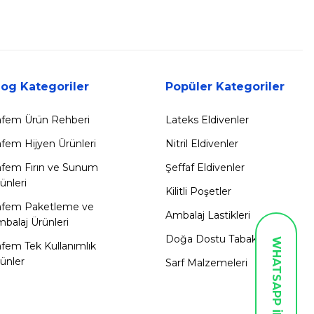
log Kategoriler
Popüler Kategoriler
fem Ürün Rehberi
Lateks Eldivenler
fem Hijyen Ürünleri
Nitril Eldivenler
fem Fırın ve Sunum
Şeffaf Eldivenler
ünleri
Kilitli Poşetler
afem Paketleme ve
Ambalaj Lastikleri
balaj Ürünleri
Doğa Dostu Tabaklar
WHATSAPP İLETİŞİM
fem Tek Kullanımlık
ünler
Sarf Malzemeleri