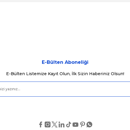
konularda yetersiz gördüğünüz noktaları öneri formunu kullanarak tarafımı
Bu ürüne ilk yorumu siz yapın!
Yorum Yaz
E-Bülten Aboneliği
E-Bülten Listemize Kayıt Olun, İlk Sizin Haberiniz Olsun!
Gönder