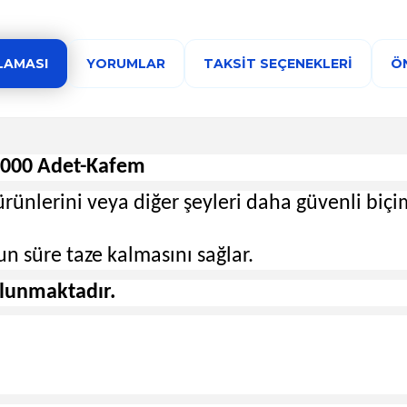
LAMASI
YORUMLAR
TAKSIT SEÇENEKLERI
ÖN
 1000 Adet-Kafem
ürünlerini veya diğer şeyleri daha güvenli bi
un süre taze kalmasını sağlar.
ulunmaktadır.