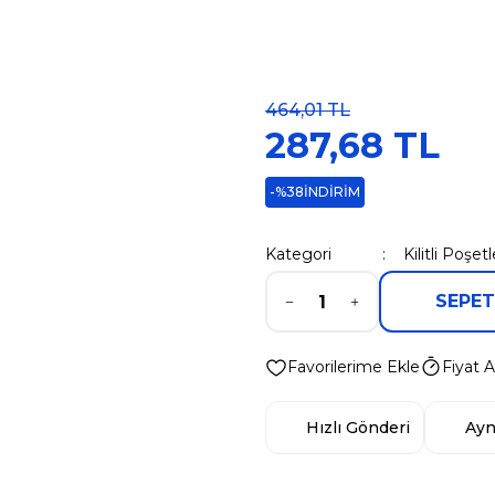
464,01 TL
287,68 TL
-%38
İNDİRİM
Kategori
Kilitli Poşetl
SEPET
Fiyat A
Hızlı Gönderi
Ayn