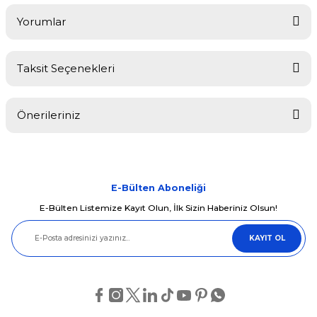
Yorumlar
Taksit Seçenekleri
Bu ürüne ilk yorumu siz yapın!
Önerileriniz
Yorum Yaz
Bu ürünün fiyat bilgisi, resim, ürün açıklamalarında ve diğer
konularda yetersiz gördüğünüz noktaları öneri formunu kullanarak
tarafımıza iletebilirsiniz.
Görüş ve önerileriniz için teşekkür ederiz.
E-Bülten Aboneliği
E-Bülten Listemize Kayıt Olun, İlk Sizin Haberiniz Olsun!
Ürün resmi kalitesiz, bozuk veya görüntülenemiyor.
KAYIT OL
Ürün açıklamasında eksik bilgiler bulunuyor.
Ürün bilgilerinde hatalar bulunuyor.
Ürün fiyatı diğer sitelerden daha pahalı.
Bu ürüne benzer farklı alternatifler olmalı.