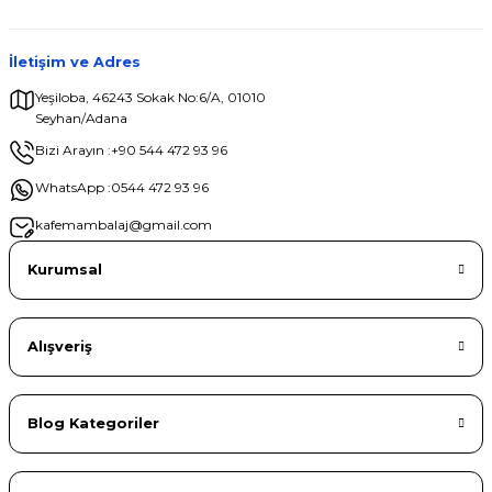
İletişim ve Adres
Yeşiloba, 46243 Sokak No:6/A, 01010
Seyhan/Adana
Gönder
Bizi Arayın :
+90 544 472 93 96
WhatsApp :
0544 472 93 96
kafemambalaj@gmail.com
Kurumsal
Alışveriş
Blog Kategoriler