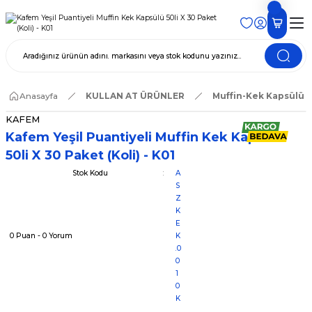
Anasayfa
KULLAN AT ÜRÜNLER
Muffin-Kek Kapsülü
KAFEM
Kafem Yeşil Puantiyeli Muffin Kek Kapsülü
50li X 30 Paket (Koli) - K01
Stok Kodu
A
S
Z
K
E
0 Puan - 0 Yorum
K
.0
0
1
0
K