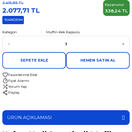
2.415,95 TL
Kazancınız
2.077,71 TL
338,24 TL
-%14
İNDİRİM
Kategori
Muffin-Kek Kapsülü
SEPETE EKLE
HEMEN SATIN AL
Fiyat Alarmı
Yorum Yap
Paylaş
ÜRÜN AÇIKLAMASI