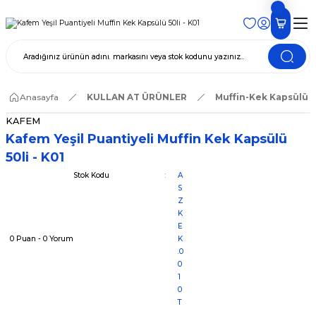
Anasayfa
KULLAN AT ÜRÜNLER
Muffin-Kek Kapsülü
KAFEM
Kafem Yeşil Puantiyeli Muffin Kek Kapsülü
50li - K01
Stok Kodu
A
S
Z
K
E
0 Puan - 0 Yorum
K
.0
0
1
0
T