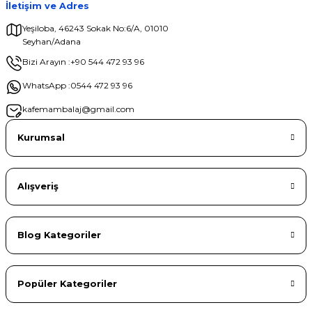
İletişim ve Adres
Yeşiloba, 46243 Sokak No:6/A, 01010
Seyhan/Adana
Gönder
Bizi Arayın :
+90 544 472 93 96
WhatsApp :
0544 472 93 96
kafemambalaj@gmail.com
Kurumsal
Alışveriş
Blog Kategoriler
Popüler Kategoriler