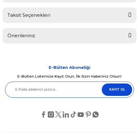
Taksit Seçenekleri
Bu ürüne ilk yorumu siz yapın!
Önerileriniz
Yorum Yaz
Bu ürünün fiyat bilgisi, resim, ürün açıklamalarında ve diğer
konularda yetersiz gördüğünüz noktaları öneri formunu kullanarak
tarafımıza iletebilirsiniz.
Görüş ve önerileriniz için teşekkür ederiz.
E-Bülten Aboneliği
E-Bülten Listemize Kayıt Olun, İlk Sizin Haberiniz Olsun!
Ürün resmi kalitesiz, bozuk veya görüntülenemiyor.
KAYIT OL
Ürün açıklamasında eksik bilgiler bulunuyor.
Ürün bilgilerinde hatalar bulunuyor.
Ürün fiyatı diğer sitelerden daha pahalı.
Bu ürüne benzer farklı alternatifler olmalı.