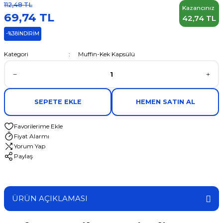
112,48 TL
Kazancınız
69,74 TL
42,74 TL
-%38
İNDİRİM
Kategori
Muffin-Kek Kapsülü
SEPETE EKLE
HEMEN SATIN AL
Fiyat Alarmı
Yorum Yap
Paylaş
ÜRÜN AÇIKLAMASI