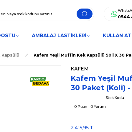
WhatsA
0544 
DOSTU
AMBALAJ LASTİKLERİ
KULLAN AT
 Kapsülü
Kafem Yeşil Muffin Kek Kapsülü 50li X 30 Pak
KAFEM
Kafem Yeşil Muf
30 Paket (Koli) 
Stok Kodu
0 Puan - 0 Yorum
2.415,95 TL