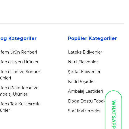
log Kategoriler
Popüler Kategoriler
fem Ürün Rehberi
Lateks Eldivenler
fem Hijyen Ürünleri
Nitril Eldivenler
fem Fırın ve Sunum
Şeffaf Eldivenler
ünleri
Kilitli Poşetler
afem Paketleme ve
Ambalaj Lastikleri
balaj Ürünleri
Doğa Dostu Tabaklar
WHATSAPP İLETİŞİM
fem Tek Kullanımlık
ünler
Sarf Malzemeleri