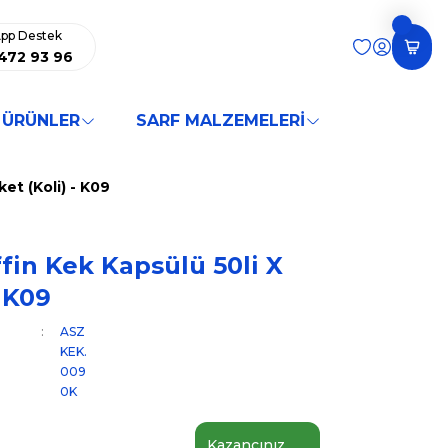
pp Destek
472 93 96
 ÜRÜNLER
SARF MALZEMELERİ
et (Koli) - K09
fin Kek Kapsülü 50li X
- K09
ASZ
KEK.
009
0K
Kazancınız