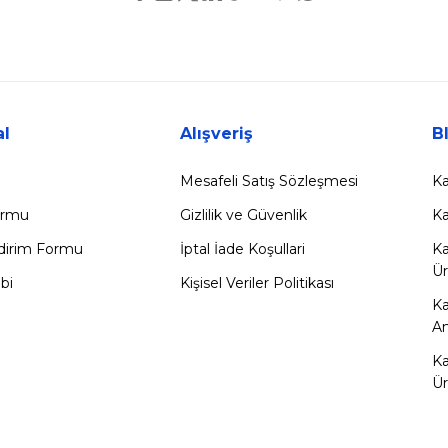
l
Alışveriş
B
Mesafeli Satış Sözleşmesi
Ka
Formu
Gizlilik ve Güvenlik
Ka
ldirim Formu
İptal İade Koşullari
Ka
Ür
bi
Kişisel Veriler Politikası
K
Am
Ka
Ür