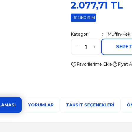
2.077,71 TL
-%14
İNDİRİM
Kategori
Muffin-Kek 
SEPET
Fiyat A
LAMASI
YORUMLAR
TAKSIT SEÇENEKLERI
ÖN