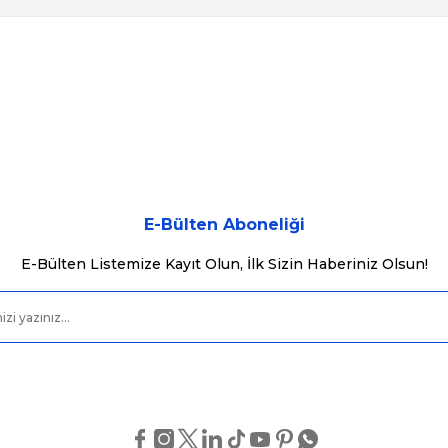
konularda yetersiz gördüğünüz noktaları öneri formunu kullanarak tarafımı
Bu ürüne ilk yorumu siz yapın!
Yorum Yaz
E-Bülten Aboneliği
E-Bülten Listemize Kayıt Olun, İlk Sizin Haberiniz Olsun!
Gönder