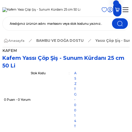
Anasayfa
BAMBU VE DOĞA DOSTU
Yassı Çöp Şiş - Su
KAFEM
Kafem Yassı Çöp Şiş - Sunum Kürdanı 25 cm
50 Li
Stok Kodu
A
S
Z
T
G
0 Puan - 0 Yorum
-
0
0
1
4
T