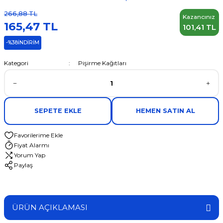
266,88 TL
Kazancınız
165,47 TL
101,41 TL
-%38
İNDİRİM
Kategori
Pişirme Kağıtları
SEPETE EKLE
HEMEN SATIN AL
Fiyat Alarmı
Yorum Yap
Paylaş
ÜRÜN AÇIKLAMASI