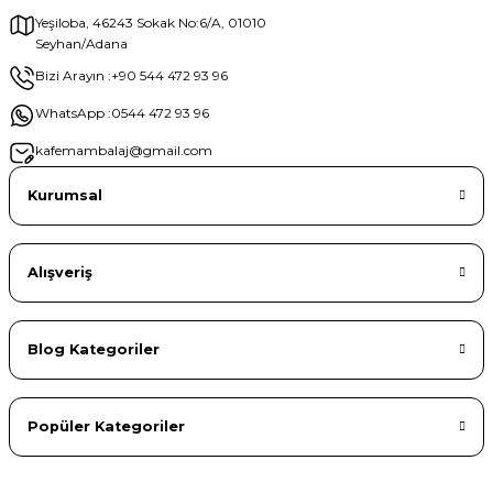
Yeşiloba, 46243 Sokak No:6/A, 01010
Seyhan/Adana
Gönder
Bizi Arayın :
+90 544 472 93 96
WhatsApp :
0544 472 93 96
kafemambalaj@gmail.com
Kurumsal
Alışveriş
Blog Kategoriler
Popüler Kategoriler