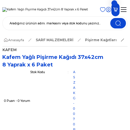
Anasayfa
SARF MALZEMELERİ
Pişirme Kağıtları
KAFEM
Kafem Yağlı Pişirme Kağıdı 37x42cm
8 Yaprak x 6 Paket
Stok Kodu
A
S
Z
A
K
G
0 Puan - 0 Yorum
-
0
0
7
0
P