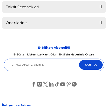
Taksit Seçenekleri
Bu ürüne ilk yorumu siz yapın!
Önerileriniz
Yorum Yaz
Bu ürünün fiyat bilgisi, resim, ürün açıklamalarında ve diğer
konularda yetersiz gördüğünüz noktaları öneri formunu kullanarak
tarafımıza iletebilirsiniz.
Görüş ve önerileriniz için teşekkür ederiz.
E-Bülten Aboneliği
E-Bülten Listemize Kayıt Olun, İlk Sizin Haberiniz Olsun!
Ürün resmi kalitesiz, bozuk veya görüntülenemiyor.
KAYIT OL
Ürün açıklamasında eksik bilgiler bulunuyor.
Ürün bilgilerinde hatalar bulunuyor.
Ürün fiyatı diğer sitelerden daha pahalı.
Bu ürüne benzer farklı alternatifler olmalı.
İletişim ve Adres