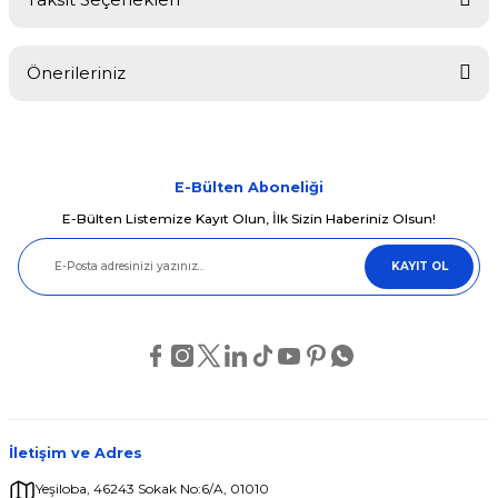
Bu ürüne ilk yorumu siz yapın!
Önerileriniz
Yorum Yaz
Bu ürünün fiyat bilgisi, resim, ürün açıklamalarında ve diğer
konularda yetersiz gördüğünüz noktaları öneri formunu kullanarak
tarafımıza iletebilirsiniz.
Görüş ve önerileriniz için teşekkür ederiz.
E-Bülten Aboneliği
E-Bülten Listemize Kayıt Olun, İlk Sizin Haberiniz Olsun!
Ürün resmi kalitesiz, bozuk veya görüntülenemiyor.
KAYIT OL
Ürün açıklamasında eksik bilgiler bulunuyor.
Ürün bilgilerinde hatalar bulunuyor.
Ürün fiyatı diğer sitelerden daha pahalı.
Bu ürüne benzer farklı alternatifler olmalı.
İletişim ve Adres
Yeşiloba, 46243 Sokak No:6/A, 01010