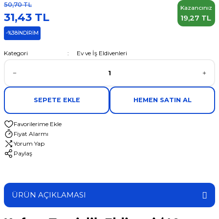
50,70 TL
Kazancınız
31,43 TL
19,27 TL
-%38
İNDİRİM
Kategori
Ev ve İş Eldivenleri
SEPETE EKLE
HEMEN SATIN AL
Fiyat Alarmı
Yorum Yap
Paylaş
ÜRÜN AÇIKLAMASI