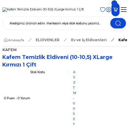
Anasayfa
ELDİVENLER
Ev ve İş Eldivenleri
Kafem 
KAFEM
Kafem Temizlik Eldiveni (10-10,5) XLarge
Kırmızı 1 Çift
Stok Kodu
A
S
Z
T
M
0 Puan - 0 Yorum
-
0
0
5
3
T