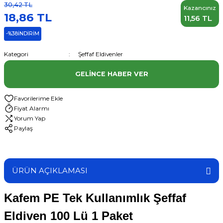
30,42 TL
Kazancınız
18,86 TL
11,56 TL
-%38
İNDİRİM
Kategori
Şeffaf Eldivenler
GELINCE HABER VER
Fiyat Alarmı
Yorum Yap
Paylaş
ÜRÜN AÇIKLAMASI
Kafem PE Tek Kullanımlık Şeffaf
Eldiven 100 Lü 1 Paket