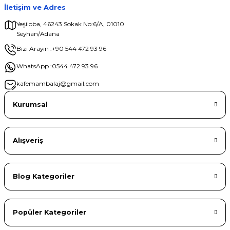
İletişim ve Adres
Yeşiloba, 46243 Sokak No:6/A, 01010
Seyhan/Adana
Gönder
Bizi Arayın :
+90 544 472 93 96
WhatsApp :
0544 472 93 96
kafemambalaj@gmail.com
Kurumsal
Alışveriş
Blog Kategoriler
Popüler Kategoriler