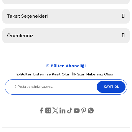
Taksit Seçenekleri
Bu ürüne ilk yorumu siz yapın!
Önerileriniz
Yorum Yaz
Bu ürünün fiyat bilgisi, resim, ürün açıklamalarında ve diğer
konularda yetersiz gördüğünüz noktaları öneri formunu kullanarak
tarafımıza iletebilirsiniz.
Görüş ve önerileriniz için teşekkür ederiz.
E-Bülten Aboneliği
E-Bülten Listemize Kayıt Olun, İlk Sizin Haberiniz Olsun!
Ürün resmi kalitesiz, bozuk veya görüntülenemiyor.
KAYIT OL
Ürün açıklamasında eksik bilgiler bulunuyor.
Ürün bilgilerinde hatalar bulunuyor.
Ürün fiyatı diğer sitelerden daha pahalı.
Bu ürüne benzer farklı alternatifler olmalı.