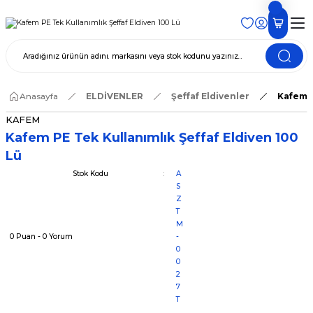
Anasayfa
ELDİVENLER
Şeffaf Eldivenler
Kafem P
KAFEM
Kafem PE Tek Kullanımlık Şeffaf Eldiven 100
Lü
Stok Kodu
A
S
Z
T
M
0 Puan - 0 Yorum
-
0
0
2
7
T