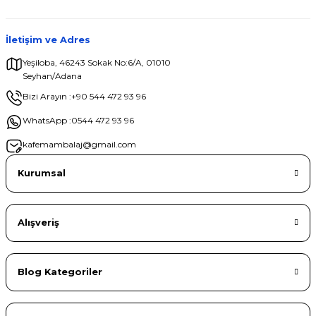
İletişim ve Adres
Yeşiloba, 46243 Sokak No:6/A, 01010
Seyhan/Adana
Gönder
Bizi Arayın :
+90 544 472 93 96
WhatsApp :
0544 472 93 96
kafemambalaj@gmail.com
Kurumsal
Alışveriş
Blog Kategoriler