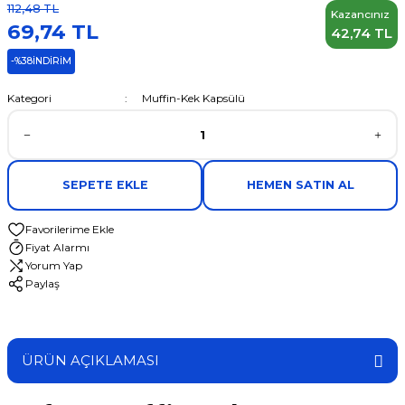
112,48 TL
Kazancınız
69,74 TL
42,74 TL
-%38
İNDİRİM
Kategori
Muffin-Kek Kapsülü
SEPETE EKLE
HEMEN SATIN AL
Fiyat Alarmı
Yorum Yap
Paylaş
ÜRÜN AÇIKLAMASI