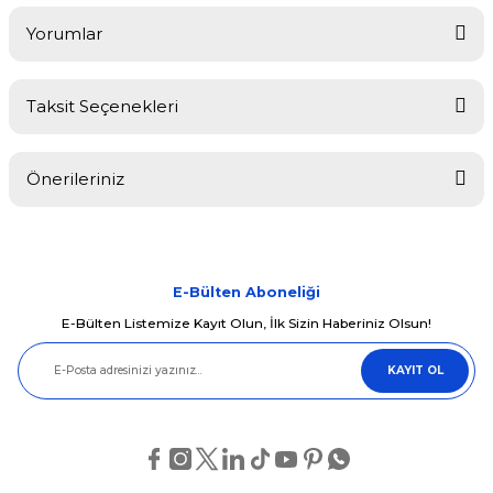
Yorumlar
Taksit Seçenekleri
Bu ürüne ilk yorumu siz yapın!
Önerileriniz
Yorum Yaz
Bu ürünün fiyat bilgisi, resim, ürün açıklamalarında ve diğer
konularda yetersiz gördüğünüz noktaları öneri formunu kullanarak
tarafımıza iletebilirsiniz.
Görüş ve önerileriniz için teşekkür ederiz.
E-Bülten Aboneliği
E-Bülten Listemize Kayıt Olun, İlk Sizin Haberiniz Olsun!
Ürün resmi kalitesiz, bozuk veya görüntülenemiyor.
KAYIT OL
Ürün açıklamasında eksik bilgiler bulunuyor.
Ürün bilgilerinde hatalar bulunuyor.
Ürün fiyatı diğer sitelerden daha pahalı.
Bu ürüne benzer farklı alternatifler olmalı.