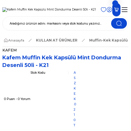
Anasayfa
KULLAN AT ÜRÜNLER
Muffin-Kek Kapsülü
KAFEM
Kafem Muffin Kek Kapsülü Mint Dondurma
Desenli 50li - K21
Stok Kodu
A
S
Z
K
E
0 Puan - 0 Yorum
K
.0
2
1
0
T