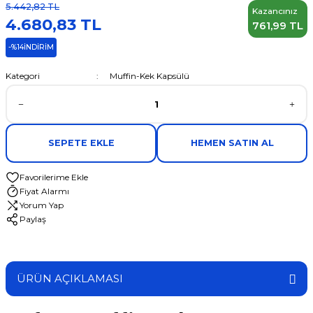
5.442,82 TL
Kazancınız
4.680,83 TL
761,99 TL
-%14
İNDİRİM
Kategori
Muffin-Kek Kapsülü
SEPETE EKLE
HEMEN SATIN AL
Fiyat Alarmı
Yorum Yap
Paylaş
ÜRÜN AÇIKLAMASI