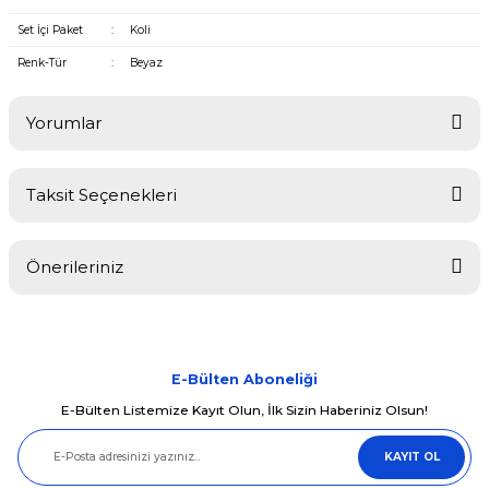
Set İçi Paket
:
Koli
Renk-Tür
:
Beyaz
Yorumlar
Taksit Seçenekleri
Bu ürüne ilk yorumu siz yapın!
Önerileriniz
Yorum Yaz
Bu ürünün fiyat bilgisi, resim, ürün açıklamalarında ve diğer
konularda yetersiz gördüğünüz noktaları öneri formunu kullanarak
tarafımıza iletebilirsiniz.
Görüş ve önerileriniz için teşekkür ederiz.
E-Bülten Aboneliği
E-Bülten Listemize Kayıt Olun, İlk Sizin Haberiniz Olsun!
Ürün resmi kalitesiz, bozuk veya görüntülenemiyor.
KAYIT OL
Ürün açıklamasında eksik bilgiler bulunuyor.