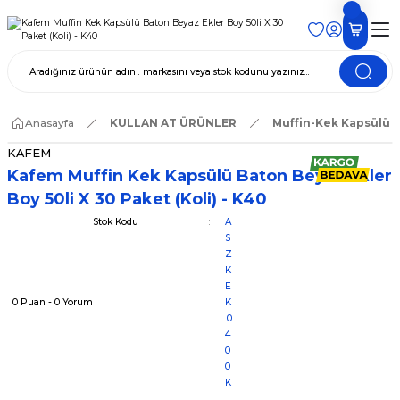
Anasayfa
KULLAN AT ÜRÜNLER
Muffin-Kek Kapsülü
KAFEM
Kafem Muffin Kek Kapsülü Baton Beyaz Ekler
Boy 50li X 30 Paket (Koli) - K40
Stok Kodu
A
S
Z
K
E
0 Puan - 0 Yorum
K
.0
4
0
0
K