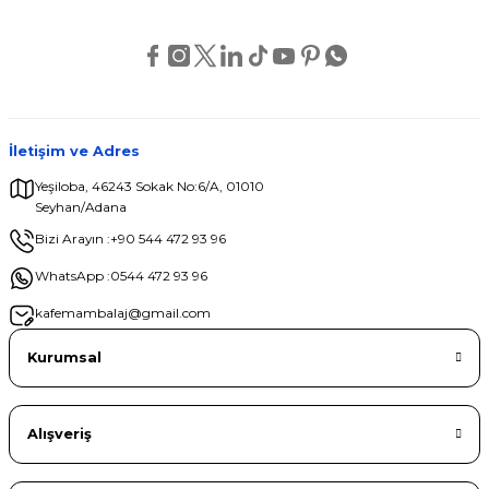
Ürün bilgilerinde hatalar bulunuyor.
Ürün fiyatı diğer sitelerden daha pahalı.
Bu ürüne benzer farklı alternatifler olmalı.
İletişim ve Adres
Yeşiloba, 46243 Sokak No:6/A, 01010
Seyhan/Adana
Gönder
Bizi Arayın :
+90 544 472 93 96
WhatsApp :
0544 472 93 96
kafemambalaj@gmail.com
Kurumsal
Alışveriş