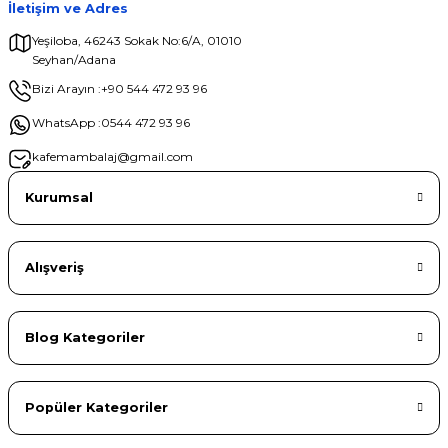
İletişim ve Adres
Yeşiloba, 46243 Sokak No:6/A, 01010
Seyhan/Adana
Gönder
Bizi Arayın :
+90 544 472 93 96
WhatsApp :
0544 472 93 96
kafemambalaj@gmail.com
Kurumsal
Alışveriş
Blog Kategoriler
Popüler Kategoriler