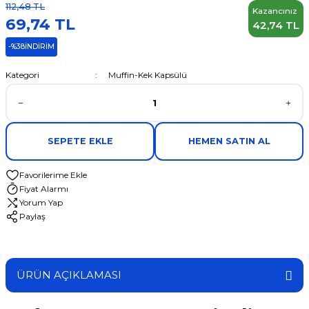
112,48 TL
Kazancınız
69,74 TL
42,74 TL
-%38
İNDİRİM
Kategori
Muffin-Kek Kapsülü
SEPETE EKLE
HEMEN SATIN AL
Fiyat Alarmı
Yorum Yap
Paylaş
ÜRÜN AÇIKLAMASI