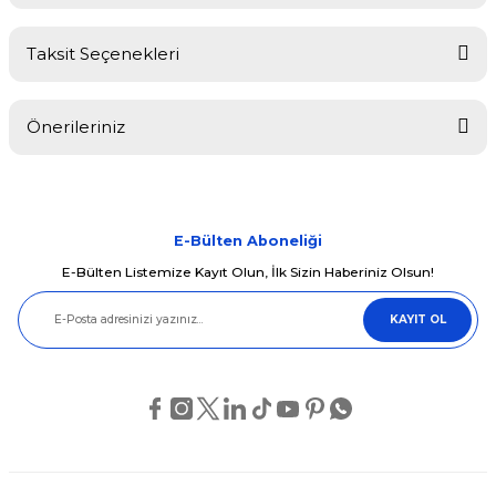
Taksit Seçenekleri
Bu ürüne ilk yorumu siz yapın!
Önerileriniz
Yorum Yaz
Bu ürünün fiyat bilgisi, resim, ürün açıklamalarında ve diğer
konularda yetersiz gördüğünüz noktaları öneri formunu kullanarak
tarafımıza iletebilirsiniz.
Görüş ve önerileriniz için teşekkür ederiz.
E-Bülten Aboneliği
E-Bülten Listemize Kayıt Olun, İlk Sizin Haberiniz Olsun!
Ürün resmi kalitesiz, bozuk veya görüntülenemiyor.
KAYIT OL
Ürün açıklamasında eksik bilgiler bulunuyor.
Ürün bilgilerinde hatalar bulunuyor.
Ürün fiyatı diğer sitelerden daha pahalı.
Bu ürüne benzer farklı alternatifler olmalı.