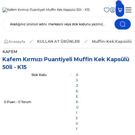
Anasayfa
KULLAN AT ÜRÜNLER
Muffin-Kek Kapsülü
KAFEM
Kafem Kırmızı Puantiyeli Muffin Kek Kapsülü
50li - K15
Stok Kodu
A
S
Z
K
E
0 Puan - 0 Yorum
K
.0
1
5
0
T