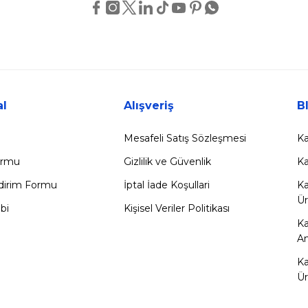
l
Alışveriş
B
Mesafeli Satış Sözleşmesi
Ka
Formu
Gizlilik ve Güvenlik
Ka
ldirim Formu
İptal İade Koşullari
Ka
Ür
bi
Kişisel Veriler Politikası
K
Am
Ka
Ür