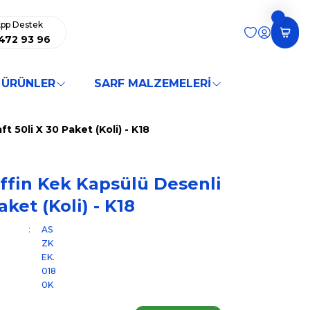
pp Destek
472 93 96
 ÜRÜNLER
SARF MALZEMELERİ
 50li X 30 Paket (Koli) - K18
ffin Kek Kapsülü Desenli
aket (Koli) - K18
AS
ZK
EK.
018
0K