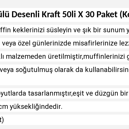
ü Desenli Kraft 50li X 30 Paket (Ko
fin keklerinizi süsleyin ve şık bir sunum 
 veya özel günlerinizde misafirlerinize lez
lı malzemeden üretilmiştir,muffinlerinizi g
n veya soğutulmuş olarak da kullanabilir
oyutlarda tasarlanmıştır,eşit ve düzgün bi
cm yüksekliğindedir.
t)