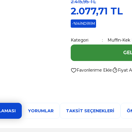
2.415,95 TL
2.077,71 TL
-%14
İNDİRİM
Kategori
Muffin-Kek 
GE
Fiyat A
LAMASI
YORUMLAR
TAKSIT SEÇENEKLERI
ÖN