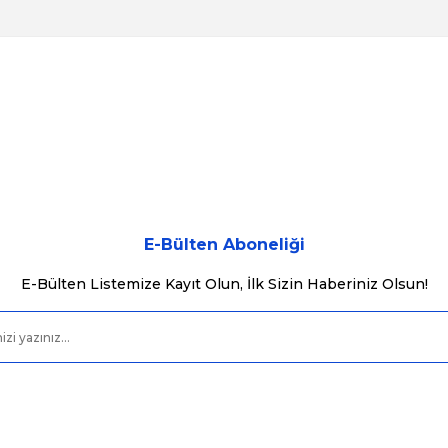
konularda yetersiz gördüğünüz noktaları öneri formunu kullanarak tarafımı
Bu ürüne ilk yorumu siz yapın!
Yorum Yaz
E-Bülten Aboneliği
E-Bülten Listemize Kayıt Olun, İlk Sizin Haberiniz Olsun!
Gönder