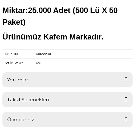
Miktar:25.000 Adet (500 Lü X 50
Paket)
Ürünümüz Kafem Markadır.
Ürün Türü
:
Kürdanlar
Set İçi Paket
:
Koli
Yorumlar
Taksit Seçenekleri
Bu ürüne ilk yorumu siz yapın!
Önerileriniz
Yorum Yaz
Bu ürünün fiyat bilgisi, resim, ürün açıklamalarında ve diğer