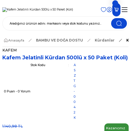
Anasayfa
BAMBU VE DOĞA DOSTU
Kürdanlar
Ka
KAFEM
Kafem Jelatinli Kürdan 500lü x 50 Paket (Koli)
Stok Kodu
A
S
Z
T
G
0 Puan - 0 Yorum
-
0
0
4
2
K
1.140,98 TL
Kazancınız