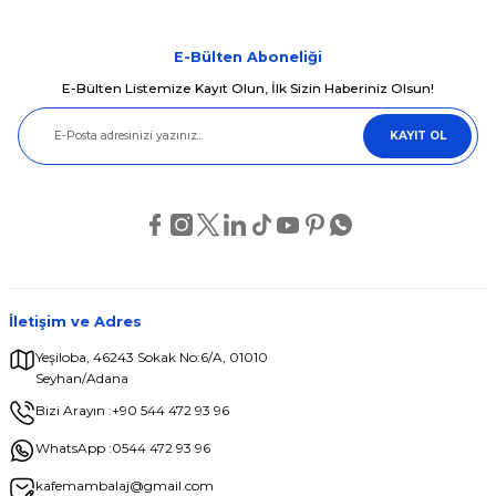
konularda yetersiz gördüğünüz noktaları öneri formunu kullanarak
tarafımıza iletebilirsiniz.
Görüş ve önerileriniz için teşekkür ederiz.
E-Bülten Aboneliği
E-Bülten Listemize Kayıt Olun, İlk Sizin Haberiniz Olsun!
Ürün resmi kalitesiz, bozuk veya görüntülenemiyor.
KAYIT OL
Ürün açıklamasında eksik bilgiler bulunuyor.
Ürün bilgilerinde hatalar bulunuyor.
Ürün fiyatı diğer sitelerden daha pahalı.
Bu ürüne benzer farklı alternatifler olmalı.
İletişim ve Adres
Yeşiloba, 46243 Sokak No:6/A, 01010
Seyhan/Adana
Gönder
Bizi Arayın :
+90 544 472 93 96
WhatsApp :
0544 472 93 96
kafemambalaj@gmail.com