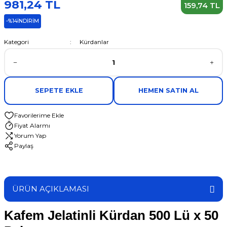
981,24 TL
159,74 TL
-%14
İNDİRİM
Kategori
Kürdanlar
SEPETE EKLE
HEMEN SATIN AL
Fiyat Alarmı
Yorum Yap
Paylaş
ÜRÜN AÇIKLAMASI
Kafem Jelatinli Kürdan 500 Lü x 50