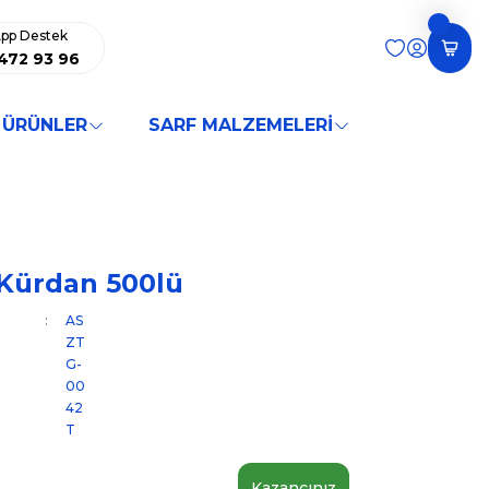
pp Destek
472 93 96
 ÜRÜNLER
SARF MALZEMELERİ
 Kürdan 500lü
AS
ZT
G-
00
42
T
Kazancınız