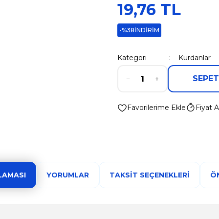
19,76 TL
-%38
İNDİRİM
Kategori
Kürdanlar
SEPET
Fiyat A
LAMASI
YORUMLAR
TAKSIT SEÇENEKLERI
ÖN