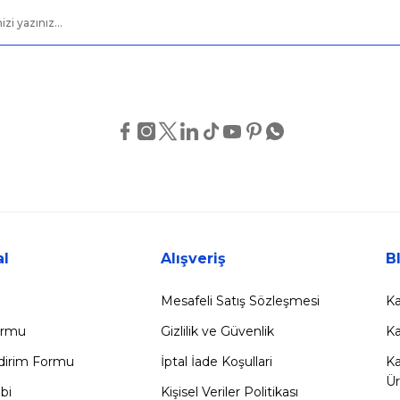
Gönder
l
Alışveriş
B
Mesafeli Satış Sözleşmesi
Ka
Formu
Gizlilik ve Güvenlik
Ka
ldirim Formu
İptal İade Koşullari
Ka
Ür
bi
Kişisel Veriler Politikası