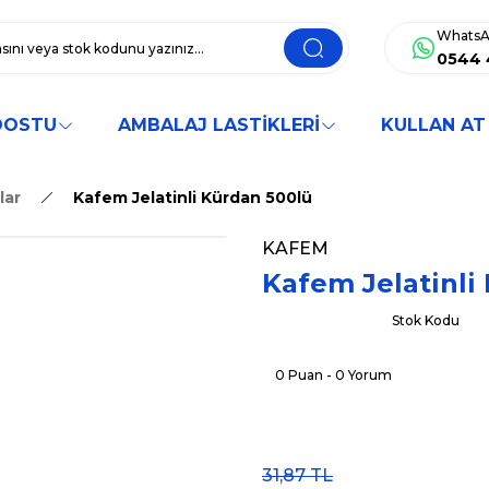
WhatsA
0544 
DOSTU
AMBALAJ LASTİKLERİ
KULLAN AT
lar
Kafem Jelatinli Kürdan 500lü
KAFEM
Kafem Jelatinli
Stok Kodu
0 Puan - 0 Yorum
31,87 TL