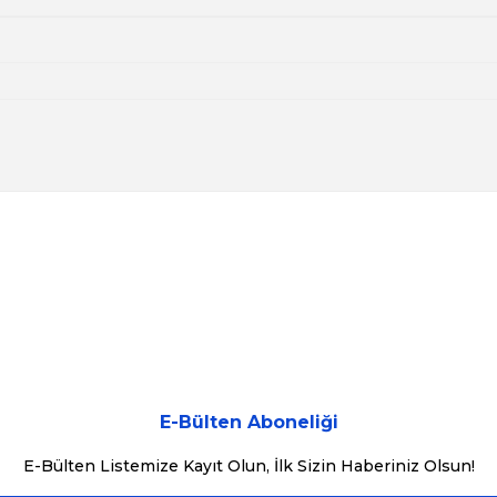
konularda yetersiz gördüğünüz noktaları öneri formunu kullanarak tarafımı
Bu ürüne ilk yorumu siz yapın!
Yorum Yaz
E-Bülten Aboneliği
E-Bülten Listemize Kayıt Olun, İlk Sizin Haberiniz Olsun!