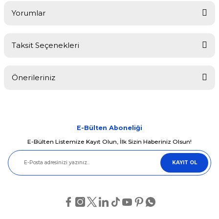
Yorumlar
Taksit Seçenekleri
Bu ürüne ilk yorumu siz yapın!
Önerileriniz
Yorum Yaz
Bu ürünün fiyat bilgisi, resim, ürün açıklamalarında ve diğer
konularda yetersiz gördüğünüz noktaları öneri formunu kullanarak
tarafımıza iletebilirsiniz.
Görüş ve önerileriniz için teşekkür ederiz.
E-Bülten Aboneliği
E-Bülten Listemize Kayıt Olun, İlk Sizin Haberiniz Olsun!
Ürün resmi kalitesiz, bozuk veya görüntülenemiyor.
KAYIT OL
Ürün açıklamasında eksik bilgiler bulunuyor.
Ürün bilgilerinde hatalar bulunuyor.
Ürün fiyatı diğer sitelerden daha pahalı.
Bu ürüne benzer farklı alternatifler olmalı.