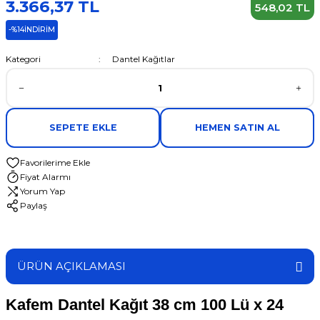
3.366,37 TL
548,02 TL
-%14
İNDİRİM
Kategori
Dantel Kağıtlar
SEPETE EKLE
HEMEN SATIN AL
Fiyat Alarmı
Yorum Yap
Paylaş
ÜRÜN AÇIKLAMASI
Kafem Dantel Kağıt 38 cm 100 Lü x 24