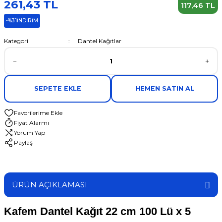
261,43 TL
117,46 TL
-%31
İNDİRİM
Kategori
Dantel Kağıtlar
SEPETE EKLE
HEMEN SATIN AL
Fiyat Alarmı
Yorum Yap
Paylaş
ÜRÜN AÇIKLAMASI
Kafem Dantel Kağıt 22 cm 100 Lü x 5