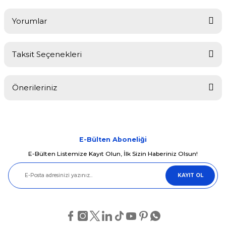
Yorumlar
Taksit Seçenekleri
Bu ürüne ilk yorumu siz yapın!
Önerileriniz
Yorum Yaz
Bu ürünün fiyat bilgisi, resim, ürün açıklamalarında ve diğer
konularda yetersiz gördüğünüz noktaları öneri formunu kullanarak
tarafımıza iletebilirsiniz.
Görüş ve önerileriniz için teşekkür ederiz.
E-Bülten Aboneliği
E-Bülten Listemize Kayıt Olun, İlk Sizin Haberiniz Olsun!
Ürün resmi kalitesiz, bozuk veya görüntülenemiyor.
KAYIT OL
Ürün açıklamasında eksik bilgiler bulunuyor.
Ürün bilgilerinde hatalar bulunuyor.
Ürün fiyatı diğer sitelerden daha pahalı.
Bu ürüne benzer farklı alternatifler olmalı.