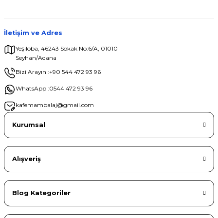
İletişim ve Adres
Yeşiloba, 46243 Sokak No:6/A, 01010
Seyhan/Adana
Gönder
Bizi Arayın :
+90 544 472 93 96
WhatsApp :
0544 472 93 96
kafemambalaj@gmail.com
Kurumsal
Alışveriş
Blog Kategoriler