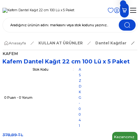
Anasayfa
KULLAN AT ÜRÜNLER
Dantel Kağıtlar
KAFEM
Kafem Dantel Kağıt 22 cm 100 Lü x 5 Paket
Stok Kodu
A
S
Z
D
K
0 Puan - 0 Yorum
G
-
0
0
4
1
378,89 TL
Kazancınız