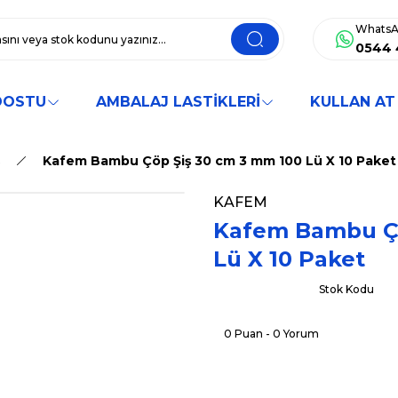
WhatsA
0544 
DOSTU
AMBALAJ LASTİKLERİ
KULLAN AT
Kafem Bambu Çöp Şiş 30 cm 3 mm 100 Lü X 10 Paket
KAFEM
Kafem Bambu Çö
Lü X 10 Paket
Stok Kodu
0 Puan - 0 Yorum