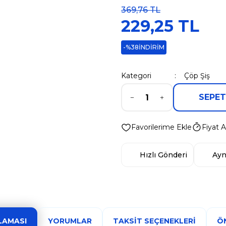
369,76 TL
229,25 TL
-%38
İNDİRİM
Kategori
Çöp Şiş
SEPET
Fiyat A
Hızlı Gönderi
Ayn
LAMASI
YORUMLAR
TAKSIT SEÇENEKLERI
ÖN