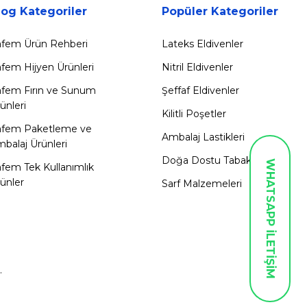
log Kategoriler
Popüler Kategoriler
fem Ürün Rehberi
Lateks Eldivenler
fem Hijyen Ürünleri
Nitril Eldivenler
fem Fırın ve Sunum
Şeffaf Eldivenler
ünleri
Kilitli Poşetler
afem Paketleme ve
Ambalaj Lastikleri
balaj Ürünleri
Doğa Dostu Tabaklar
WHATSAPP İLETİŞİM
fem Tek Kullanımlık
ünler
Sarf Malzemeleri
.