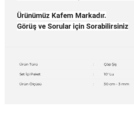
Ürünümüz Kafem Markadır.
Görüş ve Sorular için Sorabilirsiniz
Ürün Türü
:
Çöp Şiş
Set İçi Paket
:
10' Lu
Ürün Ölçüsü
:
30 cm - 3 mm
Bu ürünün fiyat bilgisi, resim, ürün açıklamalarında ve diğer 
Görüş ve önerileriniz için teşekkür ederiz.