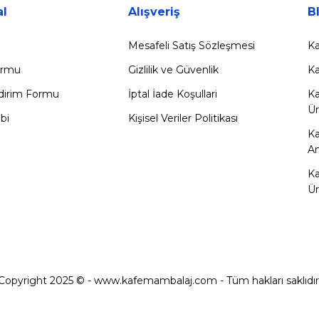
l
Alışveriş
B
Mesafeli Satış Sözleşmesi
Ka
Formu
Gizlilik ve Güvenlik
Ka
ldirim Formu
İptal İade Koşullari
Ka
Ür
bi
Kişisel Veriler Politikası
K
Am
Ka
Ür
Copyright 2025 © - www.kafemambalaj.com - Tüm hakları saklıdır