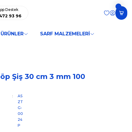
pp Destek
472 93 96
 ÜRÜNLER
SARF MALZEMELERİ
p Şiş 30 cm 3 mm 100
AS
ZT
G-
00
24
P