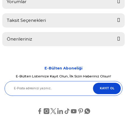
Yorumlar
Taksit Seçenekleri
Bu ürüne ilk yorumu siz yapın!
Önerileriniz
Yorum Yaz
Bu ürünün fiyat bilgisi, resim, ürün açıklamalarında ve diğer
konularda yetersiz gördüğünüz noktaları öneri formunu kullanarak
tarafımıza iletebilirsiniz.
Görüş ve önerileriniz için teşekkür ederiz.
E-Bülten Aboneliği
E-Bülten Listemize Kayıt Olun, İlk Sizin Haberiniz Olsun!
Ürün resmi kalitesiz, bozuk veya görüntülenemiyor.
KAYIT OL
Ürün açıklamasında eksik bilgiler bulunuyor.
Ürün bilgilerinde hatalar bulunuyor.
Ürün fiyatı diğer sitelerden daha pahalı.
Bu ürüne benzer farklı alternatifler olmalı.