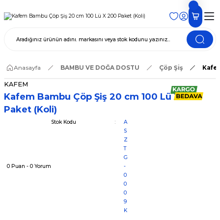
Anasayfa
BAMBU VE DOĞA DOSTU
Çöp Şiş
Kafem
KAFEM
Kafem Bambu Çöp Şiş 20 cm 100 Lü X 200
Paket (Koli)
Stok Kodu
A
S
Z
T
G
0 Puan - 0 Yorum
-
0
0
0
9
K