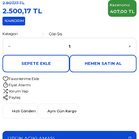
2.907,17 TL
Kazancınız
2.500,17 TL
407,00 TL
-%14
İNDİRİM
Kategori
Çöp Şiş
SEPETE EKLE
HEMEN SATIN AL
Fiyat Alarmı
Yorum Yap
Paylaş
Hızlı Gönderi
Aynı Gün Kargo
ÜRÜN AÇIKLAMASI