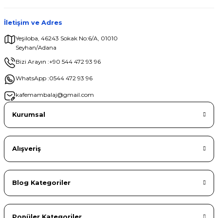
İletişim ve Adres
Yeşiloba, 46243 Sokak No:6/A, 01010
Seyhan/Adana
Gönder
Bizi Arayın :
+90 544 472 93 96
WhatsApp :
0544 472 93 96
kafemambalaj@gmail.com
Kurumsal
Alışveriş
Blog Kategoriler
Popüler Kategoriler