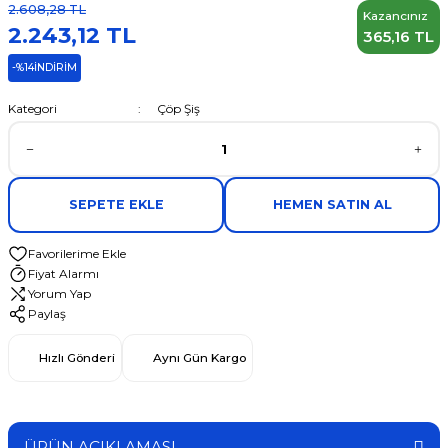
2.608,28 TL
Kazancınız
2.243,12 TL
365,16 TL
-%14
İNDİRİM
Kategori
Çöp Şiş
SEPETE EKLE
HEMEN SATIN AL
Fiyat Alarmı
Yorum Yap
Paylaş
Hızlı Gönderi
Aynı Gün Kargo
ÜRÜN AÇIKLAMASI