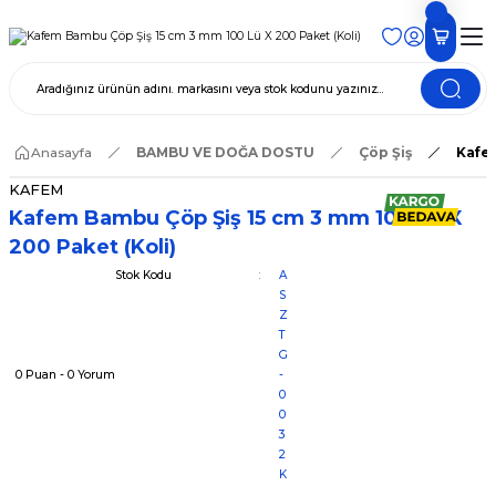
Anasayfa
BAMBU VE DOĞA DOSTU
Çöp Şiş
Kafem
KAFEM
Kafem Bambu Çöp Şiş 15 cm 3 mm 100 Lü X
200 Paket (Koli)
Stok Kodu
A
S
Z
T
G
0 Puan - 0 Yorum
-
0
0
3
2
K