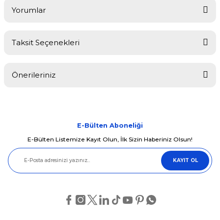
Yorumlar
Taksit Seçenekleri
Bu ürüne ilk yorumu siz yapın!
Önerileriniz
Yorum Yaz
Bu ürünün fiyat bilgisi, resim, ürün açıklamalarında ve diğer
konularda yetersiz gördüğünüz noktaları öneri formunu kullanarak
tarafımıza iletebilirsiniz.
Görüş ve önerileriniz için teşekkür ederiz.
E-Bülten Aboneliği
E-Bülten Listemize Kayıt Olun, İlk Sizin Haberiniz Olsun!
Ürün resmi kalitesiz, bozuk veya görüntülenemiyor.
KAYIT OL
Ürün açıklamasında eksik bilgiler bulunuyor.
Ürün bilgilerinde hatalar bulunuyor.
Ürün fiyatı diğer sitelerden daha pahalı.
Bu ürüne benzer farklı alternatifler olmalı.