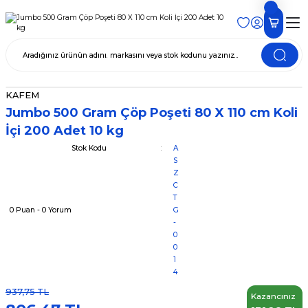
KAFEM
Jumbo 500 Gram Çöp Poşeti 80 X 110 cm Koli
İçi 200 Adet 10 kg
Stok Kodu
A
S
Z
C
T
0 Puan - 0 Yorum
G
-
0
0
1
4
937,75 TL
Kazancınız