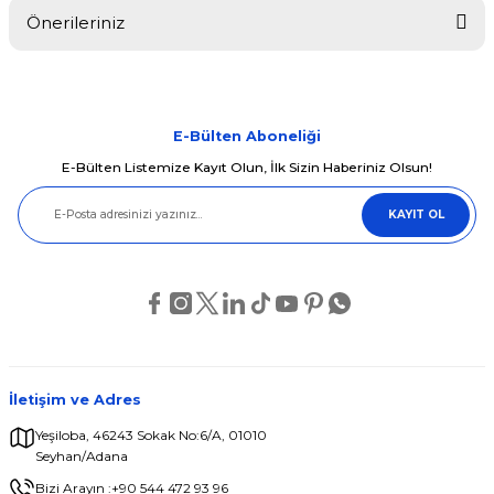
Önerileriniz
Yorum Yaz
Bu ürünün fiyat bilgisi, resim, ürün açıklamalarında ve diğer
konularda yetersiz gördüğünüz noktaları öneri formunu kullanarak
tarafımıza iletebilirsiniz.
Görüş ve önerileriniz için teşekkür ederiz.
E-Bülten Aboneliği
E-Bülten Listemize Kayıt Olun, İlk Sizin Haberiniz Olsun!
Ürün resmi kalitesiz, bozuk veya görüntülenemiyor.
KAYIT OL
Ürün açıklamasında eksik bilgiler bulunuyor.
Ürün bilgilerinde hatalar bulunuyor.
Ürün fiyatı diğer sitelerden daha pahalı.
Bu ürüne benzer farklı alternatifler olmalı.
İletişim ve Adres
Yeşiloba, 46243 Sokak No:6/A, 01010
Seyhan/Adana
Gönder
Bizi Arayın :
+90 544 472 93 96