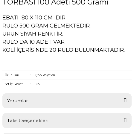
TORBASI 100 Adeti 500 Gramı
EBATI 80 X 110 CM DIR
RULO 500 GRAM GELMEKTEDİR.
ÜRÜN SİYAH RENKTİR.
RULO DA 10 ADET VAR.
KOLİ İÇERİSİNDE 20 RULO BULUNMAKTADIR.
Ürün Türü
:
Çöp Poşetleri
Set İçi Paket
:
Koli
Yorumlar
Taksit Seçenekleri
Bu ürüne ilk yorumu siz yapın!