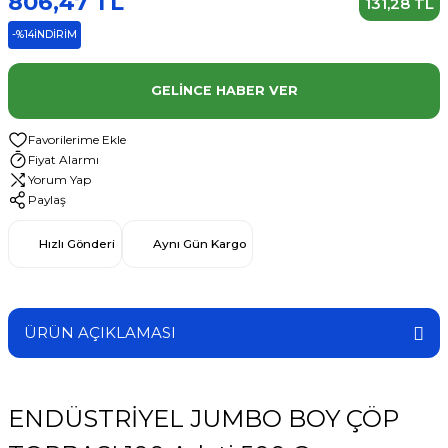
806,47 TL
131,28 TL
-%14
İNDİRİM
GELINCE HABER VER
Fiyat Alarmı
Yorum Yap
Paylaş
Hızlı Gönderi
Aynı Gün Kargo
ÜRÜN AÇIKLAMASI
ENDÜSTRİYEL JUMBO BOY ÇÖP