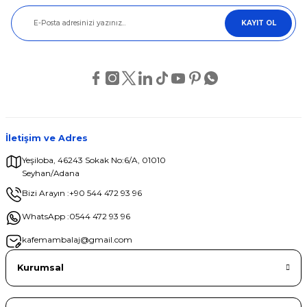
Ürün resmi kalitesiz, bozuk veya görüntülenemiyor.
KAYIT OL
Ürün açıklamasında eksik bilgiler bulunuyor.
Ürün bilgilerinde hatalar bulunuyor.
Ürün fiyatı diğer sitelerden daha pahalı.
Bu ürüne benzer farklı alternatifler olmalı.
İletişim ve Adres
Yeşiloba, 46243 Sokak No:6/A, 01010
Seyhan/Adana
Gönder
Bizi Arayın :
+90 544 472 93 96
WhatsApp :
0544 472 93 96
kafemambalaj@gmail.com
Kurumsal