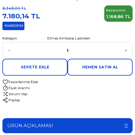
8.349,00 TL
Kazancınız
7.180,14 TL
1.168,86 TL
-%14
İNDİRİM
Kategori
Elmas Ambalaj Lastikleri
SEPETE EKLE
HEMEN SATIN AL
Fiyat Alarmı
Yorum Yap
Paylaş
ÜRÜN AÇIKLAMASI