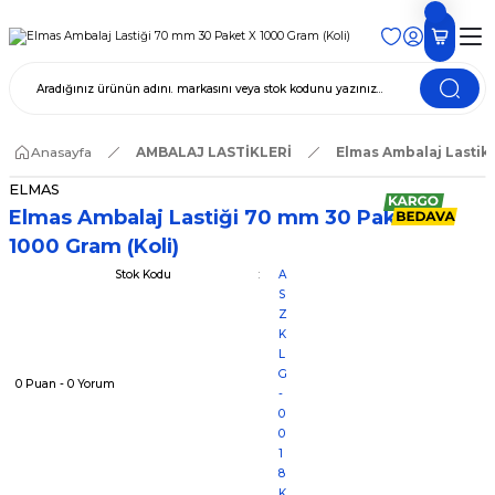
Anasayfa
AMBALAJ LASTİKLERİ
Elmas Ambalaj Lastikl
ELMAS
Elmas Ambalaj Lastiği 70 mm 30 Paket X
1000 Gram (Koli)
Stok Kodu
A
S
Z
K
L
G
0 Puan - 0 Yorum
-
0
0
1
8
K