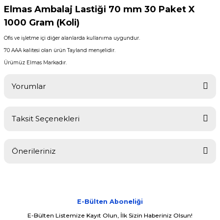
Elmas Ambalaj Lastiği 70 mm 30 Paket X
1000 Gram (Koli)
Ofis ve işletme içi diğer alanlarda kullanıma uygundur.
70 AAA kalitesi olan ürün Tayland menşelidir.
Ürümüz Elmas Markadır.
Yorumlar
Taksit Seçenekleri
Bu ürüne ilk yorumu siz yapın!
Önerileriniz
Yorum Yaz
Bu ürünün fiyat bilgisi, resim, ürün açıklamalarında ve diğer
konularda yetersiz gördüğünüz noktaları öneri formunu kullanarak
tarafımıza iletebilirsiniz.
Görüş ve önerileriniz için teşekkür ederiz.
E-Bülten Aboneliği
E-Bülten Listemize Kayıt Olun, İlk Sizin Haberiniz Olsun!