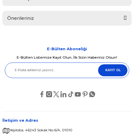
Bu ürüne ilk yorumu siz yapın!
Önerileriniz
Yorum Yaz
Bu ürünün fiyat bilgisi, resim, ürün açıklamalarında ve diğer
konularda yetersiz gördüğünüz noktaları öneri formunu kullanarak
tarafımıza iletebilirsiniz.
Görüş ve önerileriniz için teşekkür ederiz.
E-Bülten Aboneliği
E-Bülten Listemize Kayıt Olun, İlk Sizin Haberiniz Olsun!
Ürün resmi kalitesiz, bozuk veya görüntülenemiyor.
KAYIT OL
Ürün açıklamasında eksik bilgiler bulunuyor.
Ürün bilgilerinde hatalar bulunuyor.
Ürün fiyatı diğer sitelerden daha pahalı.
Bu ürüne benzer farklı alternatifler olmalı.
İletişim ve Adres
Yeşiloba, 46243 Sokak No:6/A, 01010