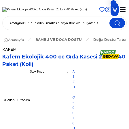
Anasayfa
BAMBU VE DOĞA DOSTU
Doğa Dostu Tabak
KAFEM
Kafem Ekolojik 400 cc Gıda Kasesi 25 Li X 40
Paket (Koli)
Stok Kodu
A
S
Z
B
I
O
0 Puan - 0 Yorum
-
0
0
1
0
Ü