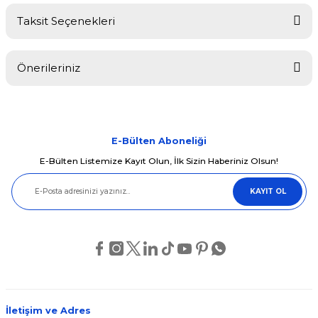
Taksit Seçenekleri
Bu ürüne ilk yorumu siz yapın!
Önerileriniz
Yorum Yaz
Bu ürünün fiyat bilgisi, resim, ürün açıklamalarında ve diğer
konularda yetersiz gördüğünüz noktaları öneri formunu kullanarak
tarafımıza iletebilirsiniz.
Görüş ve önerileriniz için teşekkür ederiz.
E-Bülten Aboneliği
E-Bülten Listemize Kayıt Olun, İlk Sizin Haberiniz Olsun!
Ürün resmi kalitesiz, bozuk veya görüntülenemiyor.
KAYIT OL
Ürün açıklamasında eksik bilgiler bulunuyor.
Ürün bilgilerinde hatalar bulunuyor.
Ürün fiyatı diğer sitelerden daha pahalı.
Bu ürüne benzer farklı alternatifler olmalı.
İletişim ve Adres