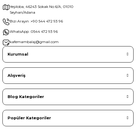
Yeşiloba, 46243 Sokak No:6/A, 01010
Seyhan/Adana
Gönder
Bizi Arayın :
+90 544 472 93 96
WhatsApp :
0544 472 93 96
kafemambalaj@gmail.com
Kurumsal
Alışveriş
Blog Kategoriler
Popüler Kategoriler