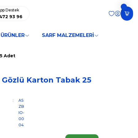
pp Destek
472 93 96
 ÜRÜNLER
SARF MALZEMELERİ
25 Adet
3 Gözlü Karton Tabak 25
AS
ZB
IO-
00
04