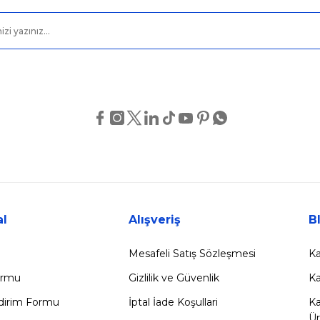
Gönder
l
Alışveriş
B
Mesafeli Satış Sözleşmesi
Ka
Formu
Gizlilik ve Güvenlik
Ka
ldirim Formu
İptal İade Koşullari
Ka
Ür