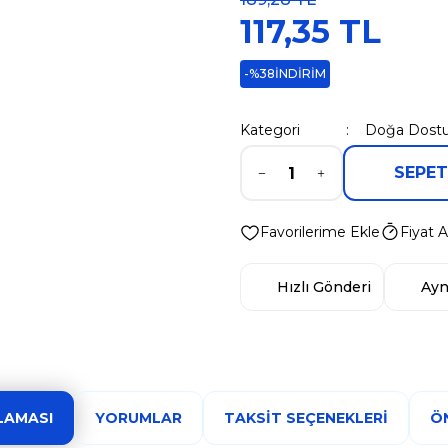
117,35 TL
-%38
İNDİRİM
Kategori
Doğa Dostu
SEPET
Fiyat A
Hızlı Gönderi
Ayn
LAMASI
YORUMLAR
TAKSIT SEÇENEKLERI
ÖN