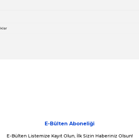
klar
konularda yetersiz gördüğünüz noktaları öneri formunu kullanarak tarafımı
Bu ürüne ilk yorumu siz yapın!
Yorum Yaz
E-Bülten Aboneliği
E-Bülten Listemize Kayıt Olun, İlk Sizin Haberiniz Olsun!