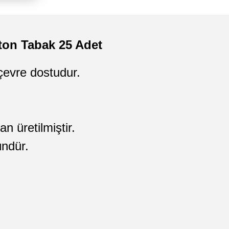
ton Tabak 25 Adet
çevre dostudur.
an üretilmiştir.
ündür.