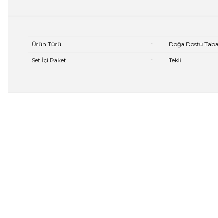
Ürün Türü
:
Doğa Dostu Taba
Set İçi Paket
:
Tekli
Bu ürünün fiyat bilgisi, resim, ürün açıklamalarında ve diğer 
Görüş ve önerileriniz için teşekkür ederiz.
Ürün resmi kalitesiz, bozuk veya görüntülenemiyor.
Ürün açıklamasında eksik bilgiler bulunuyor.
Ürün bilgilerinde hatalar bulunuyor.
Ürün fiyatı diğer sitelerden daha pahalı.
Bu ürüne benzer farklı alternatifler olmalı.