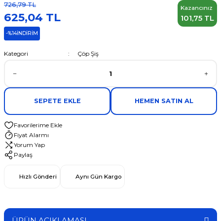
726,79 TL
Kazancınız
625,04 TL
101,75 TL
-%14
İNDİRİM
Kategori
Çöp Şiş
SEPETE EKLE
HEMEN SATIN AL
Fiyat Alarmı
Yorum Yap
Paylaş
Hızlı Gönderi
Aynı Gün Kargo
ÜRÜN AÇIKLAMASI