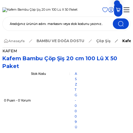
Anasayfa
BAMBU VE DOĞA DOSTU
Çöp Şiş
Kafem
KAFEM
Kafem Bambu Çöp Şiş 20 cm 100 Lü X 50
Paket
Stok Kodu
A
S
Z
T
G
0 Puan - 0 Yorum
-
0
0
0
9
Ü