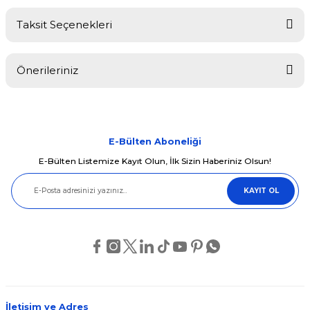
Taksit Seçenekleri
Bu ürüne ilk yorumu siz yapın!
Önerileriniz
Yorum Yaz
Bu ürünün fiyat bilgisi, resim, ürün açıklamalarında ve diğer
konularda yetersiz gördüğünüz noktaları öneri formunu kullanarak
tarafımıza iletebilirsiniz.
Görüş ve önerileriniz için teşekkür ederiz.
E-Bülten Aboneliği
E-Bülten Listemize Kayıt Olun, İlk Sizin Haberiniz Olsun!
Ürün resmi kalitesiz, bozuk veya görüntülenemiyor.
KAYIT OL
Ürün açıklamasında eksik bilgiler bulunuyor.
Ürün bilgilerinde hatalar bulunuyor.
Ürün fiyatı diğer sitelerden daha pahalı.
Bu ürüne benzer farklı alternatifler olmalı.
İletişim ve Adres