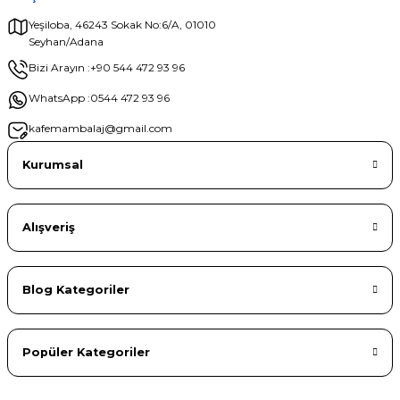
Yeşiloba, 46243 Sokak No:6/A, 01010
Seyhan/Adana
Gönder
Bizi Arayın :
+90 544 472 93 96
WhatsApp :
0544 472 93 96
kafemambalaj@gmail.com
Kurumsal
Alışveriş
Blog Kategoriler
Popüler Kategoriler