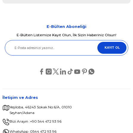
Bu ürünün fiyat bilgisi, resim, ürün açıklamalarında ve diğer
konularda yetersiz gördüğünüz noktaları öneri formunu kullanarak
tarafımıza iletebilirsiniz.
Görüş ve önerileriniz için teşekkür ederiz.
E-Bülten Aboneliği
E-Bülten Listemize Kayıt Olun, İlk Sizin Haberiniz Olsun!
Ürün resmi kalitesiz, bozuk veya görüntülenemiyor.
KAYIT OL
Ürün açıklamasında eksik bilgiler bulunuyor.
Ürün bilgilerinde hatalar bulunuyor.
Ürün fiyatı diğer sitelerden daha pahalı.
Bu ürüne benzer farklı alternatifler olmalı.
İletişim ve Adres
Yeşiloba, 46243 Sokak No:6/A, 01010
Seyhan/Adana
Gönder
Bizi Arayın :
+90 544 472 93 96
WhatsApp :
0544 472 93 96