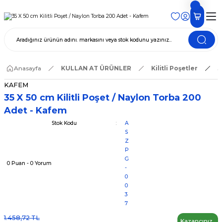
Anasayfa
KULLAN AT ÜRÜNLER
Kilitli Poşetler
3
KAFEM
35 X 50 cm Kilitli Poşet / Naylon Torba 200
Adet - Kafem
Stok Kodu
A
S
Z
P
G
0 Puan - 0 Yorum
-
0
0
3
7
1.458,72 TL
Kazancınız