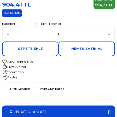
904,41 TL
554,31 TL
-%38
İNDİRİM
Kategori
Kilitli Poşetler
SEPETE EKLE
HEMEN SATIN AL
Fiyat Alarmı
Yorum Yap
Paylaş
Hızlı Gönderi
Aynı Gün Kargo
ÜRÜN AÇIKLAMASI