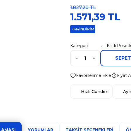
1.827,20 TL
1.571,39 TL
-%14
İNDİRİM
Kategori
Kilitli Poşetl
SEPET
Fiyat A
Hızlı Gönderi
Ayn
LAMASI
YORUMLAR
TAKSIT SEÇENEKLERI
ÖN