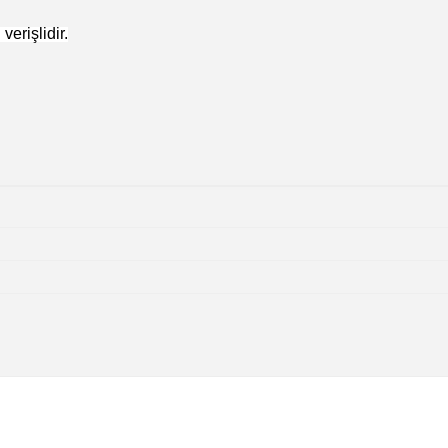
verişlidir.
konularda yetersiz gördüğünüz noktaları öneri formunu kullanarak tarafımı