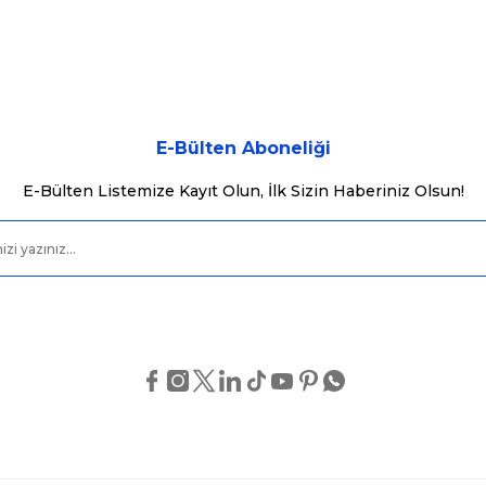
Bu ürüne ilk yorumu siz yapın!
Yorum Yaz
E-Bülten Aboneliği
E-Bülten Listemize Kayıt Olun, İlk Sizin Haberiniz Olsun!
Gönder