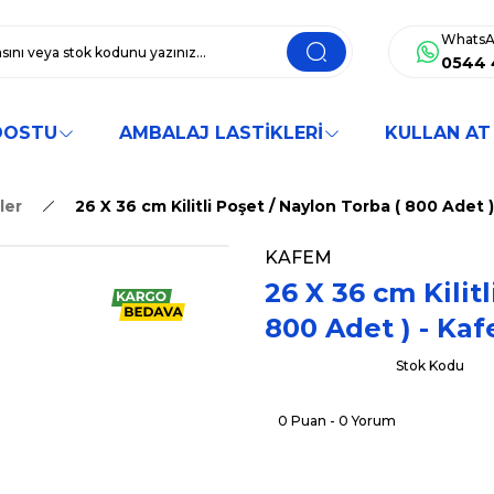
WhatsA
0544 
DOSTU
AMBALAJ LASTİKLERİ
KULLAN AT
tler
26 X 36 cm Kilitli Poşet / Naylon Torba ( 800 Adet 
KAFEM
26 X 36 cm Kilit
800 Adet ) - Ka
Stok Kodu
0 Puan - 0 Yorum