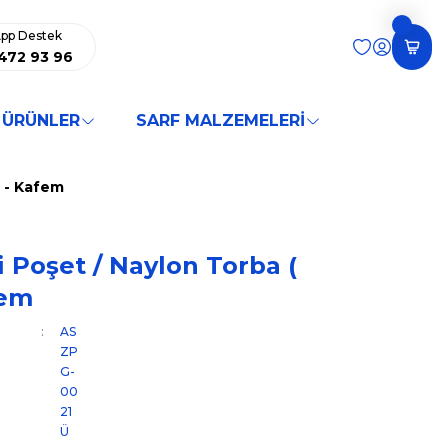
pp Destek
472 93 96
 ÜRÜNLER
SARF MALZEMELERİ
) - Kafem
li Poşet / Naylon Torba (
fem
AS
ZP
G-
00
21
Ü