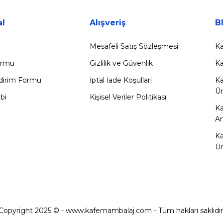
l
Alışveriş
B
Mesafeli Satış Sözleşmesi
Ka
Formu
Gizlilik ve Güvenlik
Ka
ldirim Formu
İptal İade Koşullari
Ka
Ür
bi
Kişisel Veriler Politikası
K
Am
Ka
Ür
Copyright 2025 © - www.kafemambalaj.com - Tüm hakları saklıdır