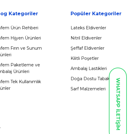
log Kategoriler
Popüler Kategoriler
fem Ürün Rehberi
Lateks Eldivenler
fem Hijyen Ürünleri
Nitril Eldivenler
fem Fırın ve Sunum
Şeffaf Eldivenler
ünleri
Kilitli Poşetler
afem Paketleme ve
Ambalaj Lastikleri
balaj Ürünleri
Doğa Dostu Tabaklar
WHATSAPP İLETİŞİM
fem Tek Kullanımlık
ünler
Sarf Malzemeleri
.