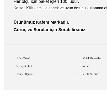
Her ölçü için paket içleri 100 lüdür.
Kaliteli Kilit kısmı ile esnek ve uzun ömürlü kullanıma el 
Ürünümüz Kafem Markadır.
Görüş ve Sorular için Sorabilirsiniz
Ürün Türü
:
Kilitli Poşetler
Set İçi Paket
:
4'Lü
Ürün Ölçüsü
:
26 X 36 cm
Bu ürünün fiyat bilgisi, resim, ürün açıklamalarında ve diğer 
Görüş ve önerileriniz için teşekkür ederiz.