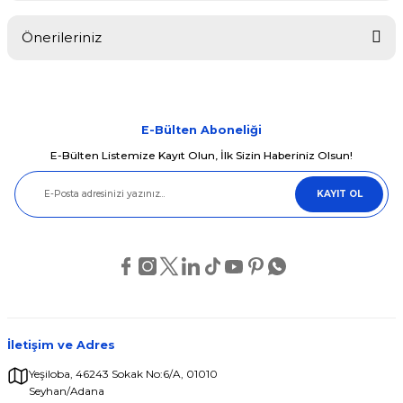
Önerileriniz
Yorum Yaz
Bu ürünün fiyat bilgisi, resim, ürün açıklamalarında ve diğer
konularda yetersiz gördüğünüz noktaları öneri formunu kullanarak
tarafımıza iletebilirsiniz.
Görüş ve önerileriniz için teşekkür ederiz.
E-Bülten Aboneliği
E-Bülten Listemize Kayıt Olun, İlk Sizin Haberiniz Olsun!
Ürün resmi kalitesiz, bozuk veya görüntülenemiyor.
KAYIT OL
Ürün açıklamasında eksik bilgiler bulunuyor.
Ürün bilgilerinde hatalar bulunuyor.
Ürün fiyatı diğer sitelerden daha pahalı.
Bu ürüne benzer farklı alternatifler olmalı.
İletişim ve Adres
Yeşiloba, 46243 Sokak No:6/A, 01010
Seyhan/Adana
Gönder