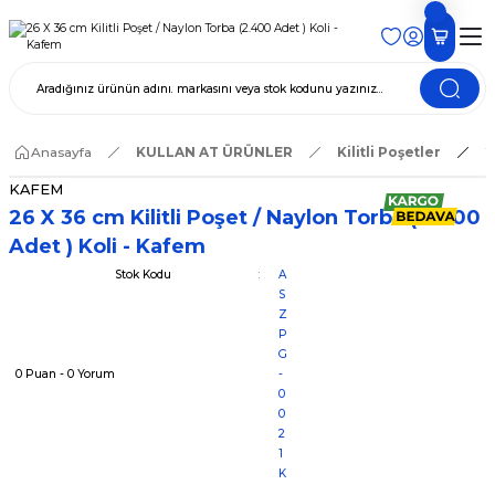
Anasayfa
KULLAN AT ÜRÜNLER
Kilitli Poşetler
2
KAFEM
26 X 36 cm Kilitli Poşet / Naylon Torba (2.400
Adet ) Koli - Kafem
Stok Kodu
A
S
Z
P
G
0 Puan - 0 Yorum
-
0
0
2
1
K