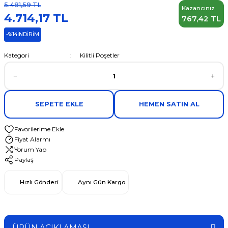
5.481,59 TL
Kazancınız
4.714,17 TL
767,42 TL
-%14
İNDİRİM
Kategori
Kilitli Poşetler
SEPETE EKLE
HEMEN SATIN AL
Fiyat Alarmı
Yorum Yap
Paylaş
Hızlı Gönderi
Aynı Gün Kargo
ÜRÜN AÇIKLAMASI