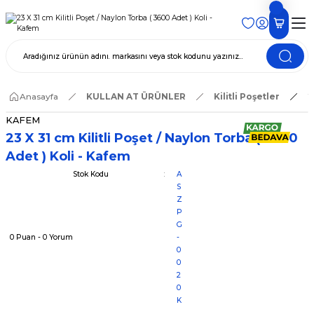
Anasayfa
KULLAN AT ÜRÜNLER
Kilitli Poşetler
2
KAFEM
23 X 31 cm Kilitli Poşet / Naylon Torba ( 3600
Adet ) Koli - Kafem
Stok Kodu
A
S
Z
P
G
0 Puan - 0 Yorum
-
0
0
2
0
K