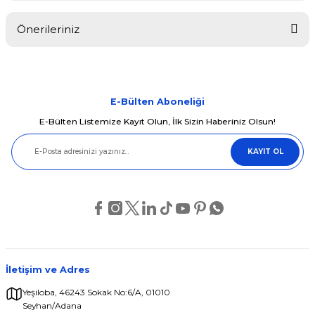
Önerileriniz
Yorum Yaz
Bu ürünün fiyat bilgisi, resim, ürün açıklamalarında ve diğer
konularda yetersiz gördüğünüz noktaları öneri formunu kullanarak
tarafımıza iletebilirsiniz.
Görüş ve önerileriniz için teşekkür ederiz.
E-Bülten Aboneliği
E-Bülten Listemize Kayıt Olun, İlk Sizin Haberiniz Olsun!
Ürün resmi kalitesiz, bozuk veya görüntülenemiyor.
KAYIT OL
Ürün açıklamasında eksik bilgiler bulunuyor.
Ürün bilgilerinde hatalar bulunuyor.
Ürün fiyatı diğer sitelerden daha pahalı.
Bu ürüne benzer farklı alternatifler olmalı.
İletişim ve Adres
Yeşiloba, 46243 Sokak No:6/A, 01010
Seyhan/Adana
Gönder