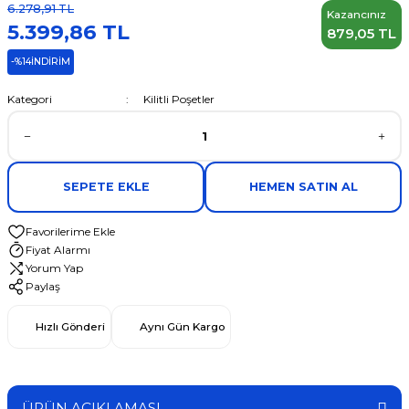
6.278,91 TL
Kazancınız
5.399,86 TL
879,05 TL
-%14
İNDİRİM
Kategori
Kilitli Poşetler
SEPETE EKLE
HEMEN SATIN AL
Fiyat Alarmı
Yorum Yap
Paylaş
Hızlı Gönderi
Aynı Gün Kargo
ÜRÜN AÇIKLAMASI