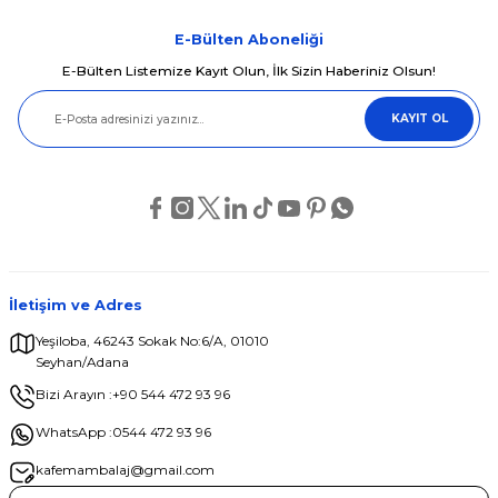
E-Bülten Aboneliği
E-Bülten Listemize Kayıt Olun, İlk Sizin Haberiniz Olsun!
KAYIT OL
İletişim ve Adres
Yeşiloba, 46243 Sokak No:6/A, 01010
Seyhan/Adana
Bizi Arayın :
+90 544 472 93 96
WhatsApp :
0544 472 93 96
kafemambalaj@gmail.com